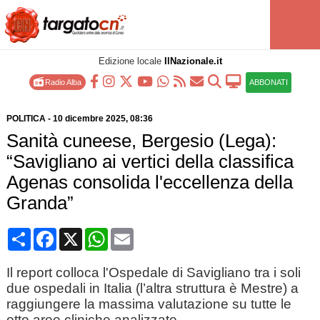
Edizione locale
IlNazionale.it
Radio Alba
ABBONATI
POLITICA
-
10 dicembre 2025
, 08:36
Sanità cuneese, Bergesio (Lega):
“Savigliano ai vertici della classifica
Agenas consolida l'eccellenza della
Granda”
Condividi
Facebook
X
WhatsApp
Email
Il report colloca l'Ospedale di Savigliano tra i soli
due ospedali in Italia (l’altra struttura è Mestre) a
raggiungere la massima valutazione su tutte le
otto aree cliniche analizzate