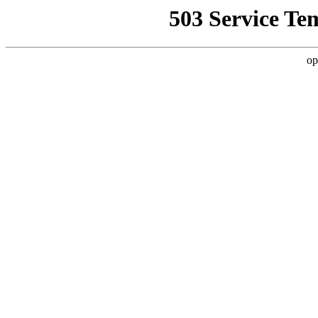
503 Service Te
op