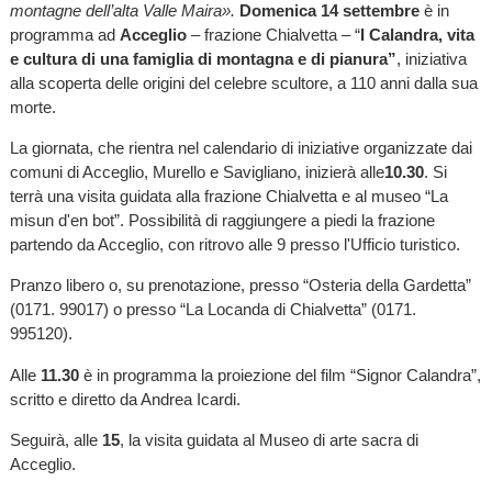
montagne dell’alta Valle Maira».
Domenica 14 settembre
è in
programma ad
Acceglio
– frazione Chialvetta – “
I Calandra, vita
e cultura di una famiglia di montagna e di pianura”
, iniziativa
alla scoperta delle origini del celebre scultore, a 110 anni dalla sua
morte.
La giornata, che rientra nel calendario di iniziative organizzate dai
comuni di Acceglio, Murello e Savigliano, inizierà alle
10.30
. Si
terrà una visita guidata alla frazione Chialvetta e al museo “La
misun d'en bot”. Possibilità di raggiungere a piedi la frazione
partendo da Acceglio, con ritrovo alle 9 presso l'Ufficio turistico.
Pranzo libero o, su prenotazione, presso “Osteria della Gardetta”
(0171. 99017) o presso “La Locanda di Chialvetta” (0171.
995120).
Alle
11.30
è in programma la proiezione del film “Signor Calandra”,
scritto e diretto da Andrea Icardi.
Seguirà, alle
15
, la visita guidata al Museo di arte sacra di
Acceglio.