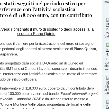
no stati eseguiti nel periodo estivo per
mai
erferenze con l'attività scolastica:
nto è di 118.000 euro, con un contributo
Una
Val
concluso il cantiere per la ricostruzione del muro di sostegno
 e pedonali degli accessi al plesso scolastico di
Piano Quinto
,
asparvera.
Bor
tato progettato dalla società D-Quadro srl di Cuneo ed
dip
ditta SMT snc di Cuneo: i lavori si sono svolti durante il periodo
sab
e interferenze con l'attività scolastica e nel mese di settembre
audo definitivo dell’opera.
Il 
ell’intervento è di 118.000 euro, coperto da un contributo della
di 
tutt
e di 100.000 euro a valere sul bando
“Piccoli interventi urgenti
revedibili – annualità 2024”
e da ulteriori risorse messe a
'Unione Montana Valle Stura, proprietaria dei locali e delle