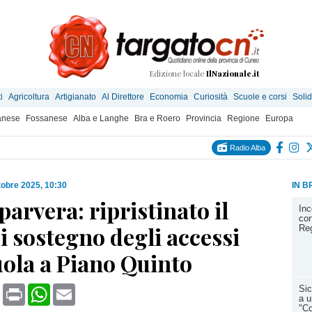
Edizione locale
IlNazionale.it
i
Agricoltura
Artigianato
Al Direttore
Economia
Curiosità
Scuole e corsi
Solid
anese
Fossanese
Alba e Langhe
Bra e Roero
Provincia
Regione
Europa
Radio Alba
tobre 2025, 10:30
IN B
arvera: ripristinato il
Inc
con
 sostegno degli accessi
Reg
uola a Piano Quinto
book
X
Print
WhatsApp
Email
Sic
a u
"Co