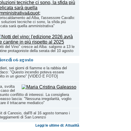
eriscaldamento ad Alba, l'assessore Cavallo:
 soluzioni tecniche ci sono, la sfida più
icata sarà quella amministrativa"
tti del Vino" cresce ad Alba: salgono a 13 le
tine protagoniste della serata del 10 agosto
iovedì 06 agosto
dieri, sei giorni di fiamme e la rabbia del
daco: "Questo incendio poteva essere
olto in un giorno" [VIDEO E FOTO]
a, svolta
 caso del
sunto conflitto di interessi. La consigliera
easso lascia: "Nessuna irregolarità, voglio
tare il tritacarne mediatico"
it di Canosio, dall'8 al 16 agosto tornano i
teggiamenti di San Lorenzo
Leggi le ultime di: Attualità