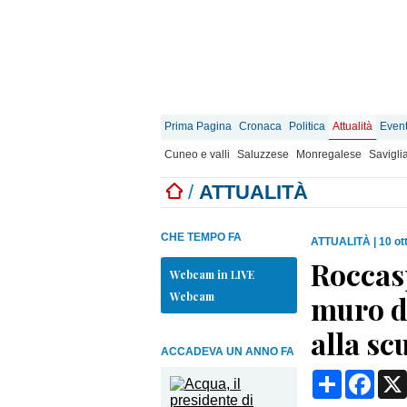
Prima Pagina
Cronaca
Politica
Attualità
Event
Cuneo e valli
Saluzzese
Monregalese
Savigli
/
ATTUALITÀ
CHE TEMPO FA
ATTUALITÀ
|
10 ot
Roccasp
Webcam in LIVE
Webcam
muro di
alla sc
ACCADEVA UN ANNO FA
Condividi
Face