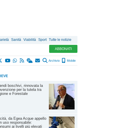
arietà
Sanità
Viabilità
Sport
Tutte le notizie
ABBONATI
Archivio
Mobile
REVE
endi boschivi, rinnovata la
venzione per la tutela tra
ione e Forestale
cità, da Egea Acque appello
n uso responsabile:
nsumi ai livelli più elevati