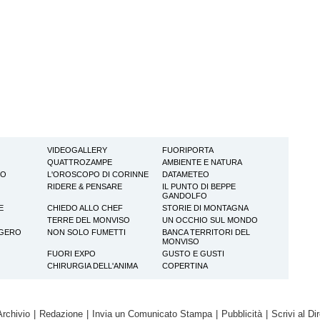
VIDEOGALLERY
FUORIPORTA
QUATTROZAMPE
AMBIENTE E NATURA
TO
L'OROSCOPO DI CORINNE
DATAMETEO
RIDERE & PENSARE
IL PUNTO DI BEPPE
GANDOLFO
E
CHIEDO ALLO CHEF
STORIE DI MONTAGNA
TERRE DEL MONVISO
UN OCCHIO SUL MONDO
GGERO
NON SOLO FUMETTI
BANCA TERRITORI DEL
MONVISO
FUORI EXPO
GUSTO E GUSTI
CHIRURGIA DELL'ANIMA
COPERTINA
Archivio
|
Redazione
|
Invia un Comunicato Stampa
|
Pubblicità
|
Scrivi al Dir