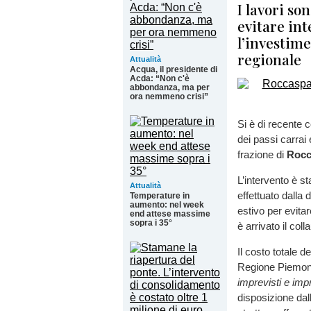
I lavori so
evitare int
l’investime
regionale
Attualità
Acqua, il presidente di
Acda: “Non c'è
abbondanza, ma per
ora nemmeno crisi”
Si è di recente 
dei passi carrai
frazione di
Rocc
L’intervento è s
Attualità
effettuato dalla 
Temperature in
aumento: nel week
estivo per evitar
end attese massime
sopra i 35°
è arrivato il coll
Il costo totale d
Regione Piemont
imprevisti e imp
disposizione dall