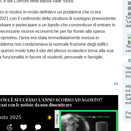
ti, e dai Comuni della bassa valle Stura.
o si risolve in modo definitivo un problema che si era
Tel
2021 con il cedimento della struttura di sostegno preesistente:
"Le
ividuare e partecipare a un bando che consentisse di entrare in
del
necessarie risorse economiche per far fronte alla spesa
di ripristino, l’area era stata immediatamente messa in
roblema non condizionava la normale fruizione degli edifici
"No
 questo modo tutto il sito del plesso scolastico torna alla sua
can
funzionalità in favore di studenti, personale e famiglie.
g
Val
sin
ris
cs
Alb
sul
pre
Gal
 COSA È SUCCESSO L’ANNO SCORSO AD AGOSTO?
evi
cast con le notizie da non dimenticare
Pre
fes