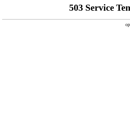
503 Service Te
op