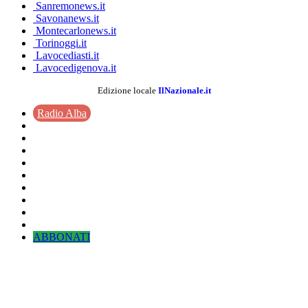
Sanremonews.it
Savonanews.it
Montecarlonews.it
Torinoggi.it
Lavocediasti.it
Lavocedigenova.it
Edizione locale
IlNazionale.it
Radio Alba
ABBONATI