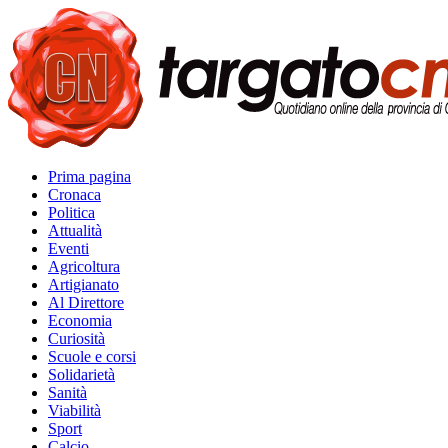
Prima pagina
Cronaca
Politica
Attualità
Eventi
Agricoltura
Artigianato
Al Direttore
Economia
Curiosità
Scuole e corsi
Solidarietà
Sanità
Viabilità
Sport
Calcio