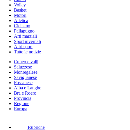
Volley
Basket
Motori
Atletica
Ciclismo
Pallapugno
Arti marziali
Sport invernali
Altri sport
Tutte le notizie
Cuneo e valli
Saluzzese
Monregalese
Saviglianese
Fossanese
Alba e Langhe
Bra e Roero
Provincia
Regione
Europa
Rubriche