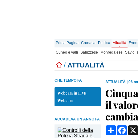
Prima Pagina
Cronaca
Politica
Attualità
Event
Cuneo e valli
Saluzzese
Monregalese
Savigli
/
ATTUALITÀ
CHE TEMPO FA
ATTUALITÀ
|
06 n
Cinqua
Webcam in LIVE
Webcam
il valo
cambia
ACCADEVA UN ANNO FA
Condividi
Face