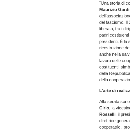
"Una storia di co
Maurizio Gardi
dell’associazion
del fascismo. Il 
liberata, tra i d
padri costituenti
presidenti. È la 
ricostruzione d
anche nella salva
lavoro delle coo
costituenti, sim
della Repubblica
della cooperazio
L'arte di realiz
Alla serata sono 
Cirio
, la vices
Rosselli
, il pr
direttrice gener
cooperatrici, pro