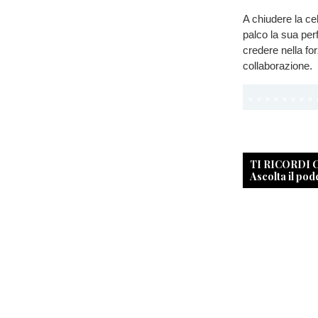
A chiudere la ce
palco la sua perf
credere nella fo
collaborazione.
TI RICORDI
Ascolta il pod