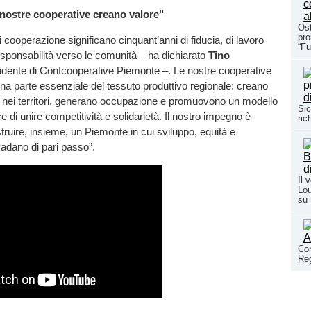
 nostre cooperative creano valore"
Ost
pro
 cooperazione significano cinquant’anni di fiducia, di lavoro
“Fu
esponsabilità verso le comunità – ha dichiarato
Tino
sidente di Confcooperative Piemonte –. Le nostre cooperative
a parte essenziale del tessuto produttivo regionale: creano
a nei territori, generano occupazione e promuovono un modello
Sic
 di unire competitività e solidarietà. Il nostro impegno è
ric
truire, insieme, un Piemonte in cui sviluppo, equità e
adano di pari passo”.
Il 
Lou
su
Con
Reg