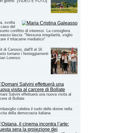
 un giorno" [VIDEO E FOTO]
a, svolta
 caso del
sunto conflitto di interessi. La consigliera
easso lascia: "Nessuna irregolarità, voglio
tare il tritacarne mediatico"
it di Canosio, dall'8 al 16
sto tornano i festeggiamenti
San Lorenzo
ani Salvini effettuerà una nuova visita al
cere di Bollate
basiglio celebra il ruolo delle donne nella
cita della democrazia italiana