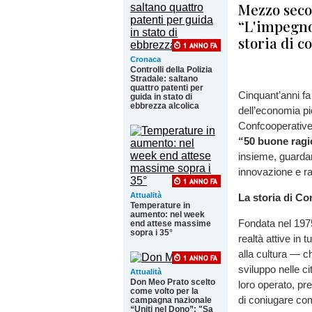
Mezzo secol
“L'impegno
storia di c
Cronaca
Controlli della Polizia
Stradale: saltano
quattro patenti per
Cinquant’anni f
guida in stato di
ebbrezza alcolica
dell’economia p
Confcooperative
“50 buone ragi
insieme, guardar
innovazione e r
Attualità
La storia di C
Temperature in
aumento: nel week
Fondata nel 197
end attese massime
sopra i 35°
realtà attive in t
alla cultura — c
sviluppo nelle ci
Attualità
Don Meo Prato scelto
loro operato, pre
come volto per la
di coniugare comp
campagna nazionale
“Uniti nel Dono”: "Sa