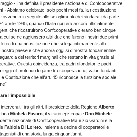
raggio - l’ha definita il presidente nazionale di Confcooperative
ni
- Abbiamo celebrato, solo pochi mesi fa, la ricostituzione
e avvenuta in seguito allo scioglimento dei sindacati da parte
24 aprile 1945, quando l’Italia non era ancora ufficialmente
irigenti che ricostruirono Confcooperative c’erano ben cinque
 a cui se ne aggiunsero altri due che furono i nostri due primi
storia di una ricostituzione che si lega intimamente alla
el nostro paese e che ancora oggi si dimostra fondamentale
guardia dei territori marginali che restano in vita grazie al
perative. Questa coincidenza, tra padri rifondatori e padri
boleggia il profondo legame tra cooperazione, valori fondanti
 e Costituzione che all’art. 45 riconosce la funzione sociale
ne".
zare l'impossibile
intervenuti, tra gli altri, il presidente della Regione
Alberto
indaca
Michela Favaro
, il vicario episcopale
Don Michele
esidente nazionale di Confcooperative Maurizio Gardini e la
ale
Fabiola Di Loreto
, insieme a decine di cooperatori e
tagonisti di una storia lunga cinquant’anni.