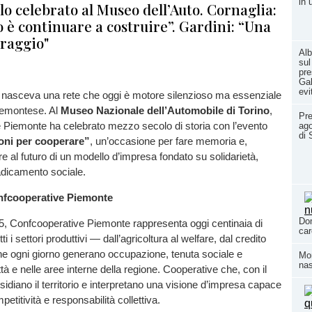
in
o celebrato al Museo dell’Auto. Cornaglia:
 è continuare a costruire”. Gardini: “Una
oraggio"
Alb
sul
pre
Gal
evi
a nasceva una rete che oggi è motore silenzioso ma essenziale
iemontese. Al
Museo Nazionale dell’Automobile di Torino
,
Pre
 Piemonte ha celebrato mezzo secolo di storia con l’evento
ago
di 
oni per cooperare”
, un’occasione per fare memoria e,
e al futuro di un modello d’impresa fondato su solidarietà,
adicamento sociale.
onfcooperative Piemonte
Dom
5, Confcooperative Piemonte rappresenta oggi centinaia di
car
utti i settori produttivi — dall’agricoltura al welfare, dal credito
he ogni giorno generano occupazione, tenuta sociale e
Mom
nas
ttà e nelle aree interne della regione. Cooperative che, con il
sidiano il territorio e interpretano una visione d’impresa capace
etitività e responsabilità collettiva.