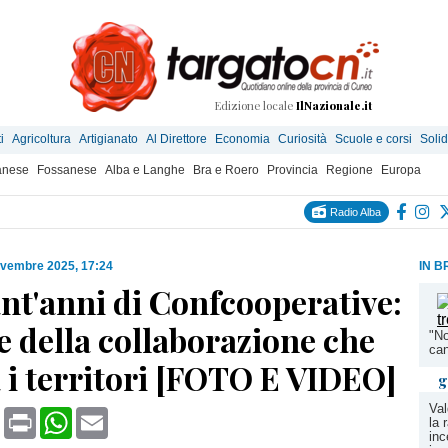
Edizione locale
IlNazionale.it
i
Agricoltura
Artigianato
Al Direttore
Economia
Curiosità
Scuole e corsi
Solid
anese
Fossanese
Alba e Langhe
Bra e Roero
Provincia
Regione
Europa
Radio Alba
ovembre 2025, 17:24
IN B
nt'anni di Confcooperative:
re della collaborazione che
"No
can
 i territori [FOTO E VIDEO]
g
Val
book
X
Print
WhatsApp
Email
la 
inc