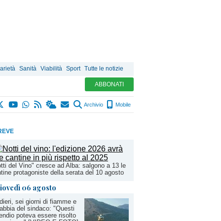
arietà
Sanità
Viabilità
Sport
Tutte le notizie
ABBONATI
Archivio
Mobile
REVE
tti del Vino" cresce ad Alba: salgono a 13 le
tine protagoniste della serata del 10 agosto
iovedì 06 agosto
dieri, sei giorni di fiamme e
rabbia del sindaco: "Questi
endio poteva essere risolto