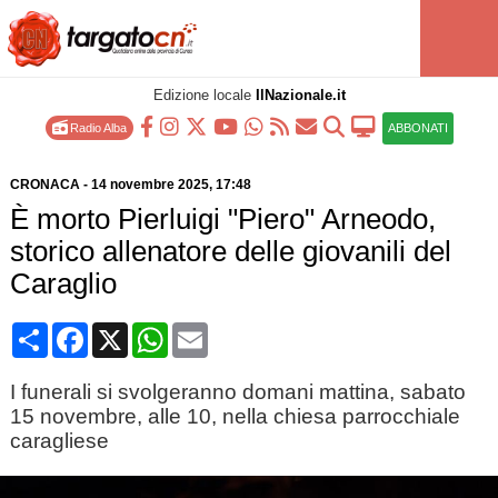
Edizione locale
IlNazionale.it
Radio Alba
ABBONATI
CRONACA
-
14 novembre 2025
, 17:48
È morto Pierluigi "Piero" Arneodo,
storico allenatore delle giovanili del
Caraglio
Condividi
Facebook
X
WhatsApp
Email
I funerali si svolgeranno domani mattina, sabato
15 novembre, alle 10, nella chiesa parrocchiale
caragliese