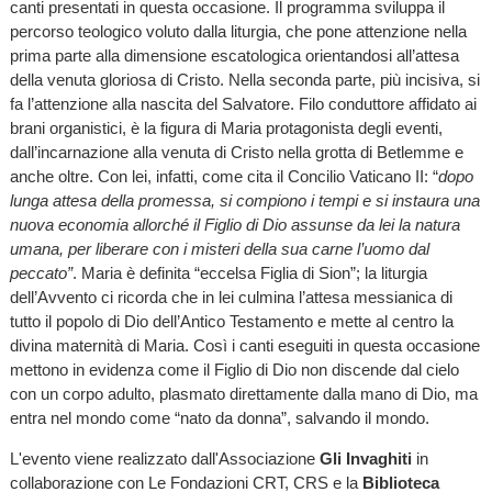
canti presentati in questa occasione. Il programma sviluppa il
percorso teologico voluto dalla liturgia, che pone attenzione nella
prima parte alla dimensione escatologica orientandosi all’attesa
della venuta gloriosa di Cristo. Nella seconda parte, più incisiva, si
fa l’attenzione alla nascita del Salvatore. Filo conduttore affidato ai
brani organistici, è la figura di Maria protagonista degli eventi,
dall’incarnazione alla venuta di Cristo nella grotta di Betlemme e
anche oltre. Con lei, infatti, come cita il Concilio Vaticano II: “
dopo
lunga attesa della promessa, si compiono i tempi e si instaura una
nuova economia allorché il Figlio di Dio assunse da lei la natura
umana, per liberare con i misteri della sua carne l’uomo dal
peccato”
. Maria è definita “eccelsa Figlia di Sion”; la liturgia
dell’Avvento ci ricorda che in lei culmina l’attesa messianica di
tutto il popolo di Dio dell’Antico Testamento e mette al centro la
divina maternità di Maria. Così i canti eseguiti in questa occasione
mettono in evidenza come il Figlio di Dio non discende dal cielo
con un corpo adulto, plasmato direttamente dalla mano di Dio, ma
entra nel mondo come “nato da donna”, salvando il mondo.
L'evento viene realizzato dall'Associazione
Gli Invaghiti
in
collaborazione con Le Fondazioni CRT, CRS e la
Biblioteca