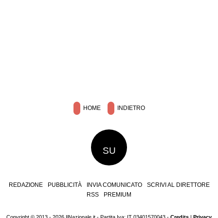
HOME
INDIETRO
SU
REDAZIONE
PUBBLICITÀ
INVIA COMUNICATO
SCRIVI AL DIRETTORE
RSS
PREMIUM
Copyright © 2013 - 2026 IlNazionale.it - Partita Iva: IT 03401570043 -
Credits
|
Privacy