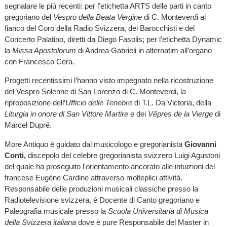
segnalare le più recenti: per l’etichetta ARTS delle parti in canto
gregoriano del
Vespro della Beata Vergine
di C. Monteverdi al
fianco del Coro della Radio Svizzera, dei Barocchisti e del
Concerto Palatino, diretti da Diego Fasolis; per l’etichetta Dynamic
la
Missa Apostolorum
di Andrea Gabrieli in alternatim all’organo
con Francesco Cera.
Progetti recentissimi l’hanno visto impegnato nella ricostruzione
del Vespro Solenne di San Lorenzo di C. Monteverdi, la
riproposizione dell’
Ufficio delle Tenebre
di T.L. Da Victoria, della
Liturgia in onore di San Vittore Martire
e dei
Vêpres de la Vierge
di
Marcel Dupré.
More Antiquo è guidato dal musicologo e gregorianista
Giovanni
Conti,
discepolo del celebre gregorianista svizzero Luigi Agustoni
del quale ha proseguito l'orientamento ancorato alle intuizioni del
francese Eugène Cardine attraverso molteplici attività.
Responsabile delle produzioni musicali classiche presso la
Radiotelevisione svizzera, è Docente di Canto gregoriano e
Paleografia musicale presso la
Scuola Universitaria di Musica
della Svizzera italiana
dove è pure Responsabile del Master in