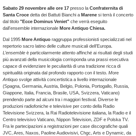
Sabato 29 novembre alle ore 17
presso la
Confraternita di
Santa Croce
detta dei Battuti Bianchi a
Marene
si terrà il
concerto
dal titolo
"Ecce Dominus Veniet"
che verrà eseguito
dall'ensemble internazionale
More Antiquo
Chiesa.
Dal 1995
More Antiquo
raggruppa professionisti specializzati nel
repertorio sacro latino delle culture musicali dell’Europa.
L’ensemble
è particolarmente attento affinché ai risultati degli studi
più avanzati della musicologia corrisponda una prassi esecutiva
capace di evidenziare le peculiarità di una tradizione ricca di
spiritualità originata dal profondo rapporto con il testo.
M
ore
A
ntiquo svolge attività concertistica a livello internazionale
(Spagna, Germania, Austria, Belgio, Polonia, Portogallo, Russia,
Giappone, Italia, Francia, Brasile, USA, Svizzera, Vaticano)
prendendo parte ad alcuni tra i maggiori festival. Diverse le
produzioni radiofoniche e televisive per conto della Radio
Televisione Svizzera, la Rai Radiotelevisione italiana, la Radio e il
Centro televisivo Vaticano, Nippon Television, ZDF e Polska TV.
Fra le partecipazioni a registrazioni per case discografiche quali
JVC, Ares, Naxos, Paoline Audiovisivi, Chgc, Arts e Dynamic, da