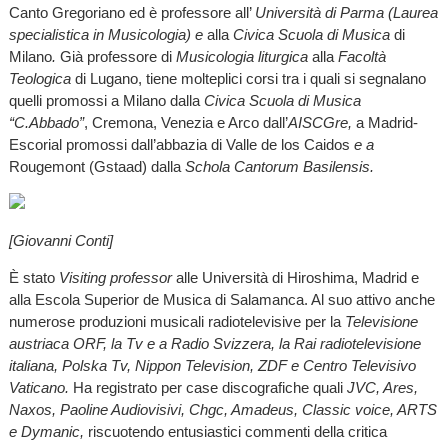
Canto Gregoriano ed è professore all’
Università di Parma (Laurea
specialistica in Musicologia) e
alla
Civica Scuola di Musica
di
Milano
.
Già professore di
Musicologia liturgica
alla
Facoltà
Teologica
di Lugano, tiene molteplici corsi tra i quali si segnalano
quelli promossi a Milano dalla
Civica Scuola di Musica
“C.Abbado”
, Cremona, Venezia e Arco dall’
AISCGre,
a Madrid-
Escorial promossi dall’abbazia di Valle de los Caidos
e a
Rougemont (Gstaad) dalla
Schola Cantorum Basilensis.
[Giovanni Conti]
È stato
Visiting professor
alle Università di Hiroshima, Madrid e
alla Escola Superior de Musica di Salamanca. Al suo attivo anche
numerose produzioni musicali radiotelevisive per la
Televisione
austriaca ORF, la Tv e a Radio Svizzera, la Rai radiotelevisione
italiana, Polska Tv, Nippon Television, ZDF e Centro Televisivo
Vaticano.
Ha registrato per case discografiche quali
JVC, Ares,
Naxos, Paoline Audiovisivi, Chgc, Amadeus, Classic voice, ARTS
e Dymanic,
riscuotendo entusiastici commenti della critica