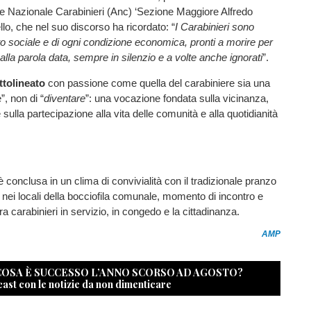
e Nazionale Carabinieri (Anc) ‘Sezione Maggiore Alfredo
llo, che nel suo discorso ha ricordato: “
I Carabinieri sono
to sociale e di ogni condizione economica, pronti a morire per
lla parola data, sempre in silenzio e a volte anche ignorati
”.
ttolineato
con passione come quella del carabiniere sia una
”, non di “
diventare
”: una vocazione fondata sulla vicinanza,
sulla partecipazione alla vita delle comunità e alla quotidianità
 conclusa in un clima di convivialità con il tradizionale pranzo
o nei locali della bocciofila comunale, momento di incontro e
a carabinieri in servizio, in congedo e la cittadinanza.
AMP
 COSA È SUCCESSO L’ANNO SCORSO AD AGOSTO?
cast con le notizie da non dimenticare