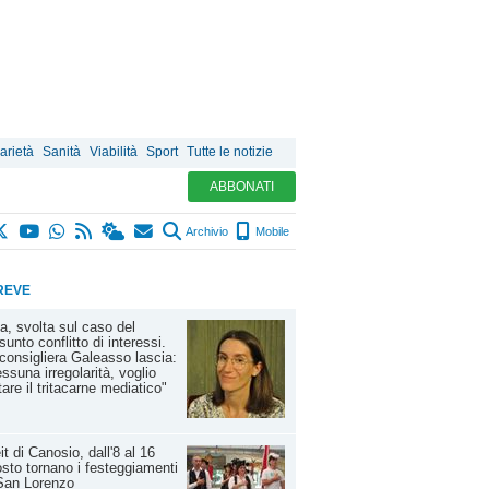
arietà
Sanità
Viabilità
Sport
Tutte le notizie
ABBONATI
Archivio
Mobile
REVE
a, svolta sul caso del
sunto conflitto di interessi.
consigliera Galeasso lascia:
ssuna irregolarità, voglio
tare il tritacarne mediatico"
it di Canosio, dall'8 al 16
sto tornano i festeggiamenti
San Lorenzo