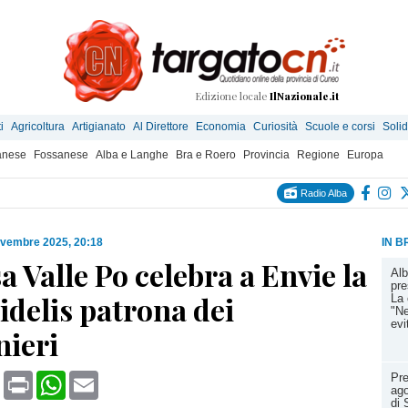
Edizione locale
IlNazionale.it
i
Agricoltura
Artigianato
Al Direttore
Economia
Curiosità
Scuole e corsi
Solid
anese
Fossanese
Alba e Langhe
Bra e Roero
Provincia
Regione
Europa
Radio Alba
ovembre 2025, 20:18
IN B
a Valle Po celebra a Envie la
Alb
pre
idelis patrona dei
La 
"Ne
evi
nieri
book
X
Print
WhatsApp
Email
Pre
ago
di 