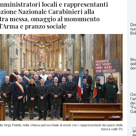
mministratori locali e rappresentanti
azione Nazionale Carabinieri alla
tra messa, omaggio al monumento
l’Arma e pranzo sociale
Dom
nuo
Bol
Mom
del
dem
Ost
l’a
dei
“Fu
Ga
a Virgo Fidelis nella chiesa parrocchiale di envie con i rappresentanti dei paesi della
bassa valle Po