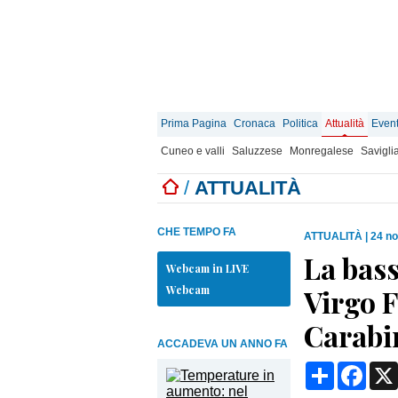
Prima Pagina
Cronaca
Politica
Attualità
Event
Cuneo e valli
Saluzzese
Monregalese
Savigli
/
ATTUALITÀ
CHE TEMPO FA
ATTUALITÀ
|
24 n
La bass
Webcam in LIVE
Webcam
Virgo F
Carabi
ACCADEVA UN ANNO FA
Condividi
Face