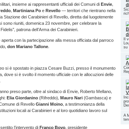
 militari, insieme ai rappresentanti ufficiali dei Comuni di
Envie
,
Sic
reddo
,
Martiniana Po
e
Revello
— territori che rientrano nella
ric
la Stazione dei Carabinieri di Revello, diretta dal luogotenente
i sono riuniti, domenica 23 novembre, per celebrare la
idelis”, patrona dell’Arma dei Carabinieri.
Il 
è aperta con la partecipazione alla messa officiata dal parroco
Lou
ddo,
don Mariano Tallone
.
su
Con
rteo si è spostato in piazza Cesare Buzzi, presso il monumento
Reg
, dove si è svolto il momento ufficiale con le allocuzioni delle
.
anno preso parte, oltre al sindaco di Envie, Roberto Mellano,
Inc
ghi:
Elia Giordanino
(Rifreddo),
Mauro Nari
(Gambasca) e
pro
 Comune di Revello
Gianni Moino
, a testimonianza della
Des
stituzioni locali ai Carabinieri e al loro quotidiano lavoro sul
A M
ten
entito l’intervento di
Franco Bovo
, presidente