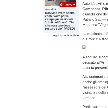
Autorità civili e
Gambasca
,
Rif
Attualità
Don Meo Prato scelto
giurisdizione del
come volto per la
Patrizio Sau — s
campagna nazionale
“Uniti nel Dono”: "Sa
Madonna “Virgo F
che nessuno deve
restare solo" [VIDEO]
La mattinata si 
Leggi tutte le notizie
di Envie e Rifre
A seguire, il co
dedicato all’Arma
autorità presenti
Alla cerimonia h
anche gli omolo
l’assessore del
vicinanza delle i
territorio.
Particolarmente s