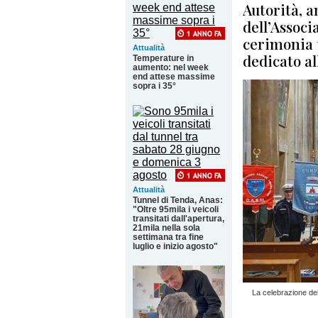
Autorità, a
dell’Associ
cerimonia 
Attualità
dedicato al
Temperature in
aumento: nel week
end attese massime
sopra i 35°
Attualità
Tunnel di Tenda, Anas:
"Oltre 95mila i veicoli
transitati dall'apertura,
21mila nella sola
settimana tra fine
luglio e inizio agosto"
La celebrazione dell