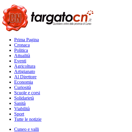
Prima Pagina
Cronaca
Politica
Attualità
Eventi
Agricoltura
Artigianato
Al Direttore
Economia
Curiosità
Scuole e corsi
Solidarietà
Sanità
Viabilità
Sport
Tutte le notizie
Cuneo e valli