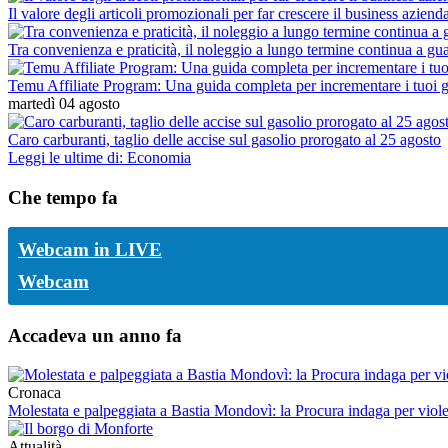
Il valore degli articoli promozionali per far crescere il business aziend
Tra convenienza e praticità, il noleggio a lungo termine continua a g
Temu Affiliate Program: Una guida completa per incrementare i tuoi g
martedì 04 agosto
Caro carburanti, taglio delle accise sul gasolio prorogato al 25 agosto
Leggi le ultime di: Economia
Che tempo fa
Webcam in LIVE
Webcam
Accadeva un anno fa
Cronaca
Molestata e palpeggiata a Bastia Mondovì: la Procura indaga per viol
Attualità