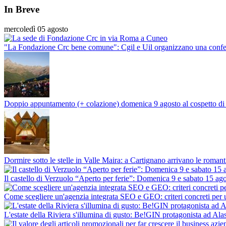
In Breve
mercoledì 05 agosto
"La Fondazione Crc bene comune": Cgil e Uil organizzano una conf
Doppio appuntamento (+ colazione) domenica 9 agosto al cospetto di s
Dormire sotto le stelle in Valle Maira: a Cartignano arrivano le roma
Il castello di Verzuolo “Aperto per ferie”: Domenica 9 e sabato 15 agos
Come scegliere un'agenzia integrata SEO e GEO: criteri concreti per u
L'estate della Riviera s'illumina di gusto: Be!GIN protagonista ad Alas