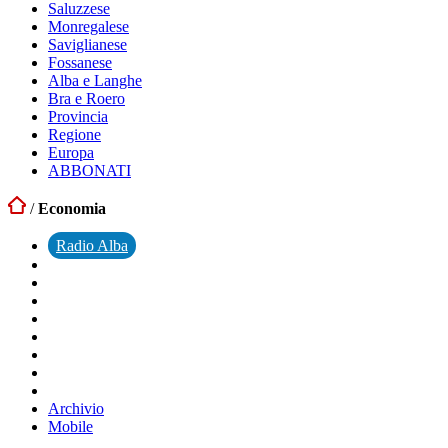
Saluzzese
Monregalese
Saviglianese
Fossanese
Alba e Langhe
Bra e Roero
Provincia
Regione
Europa
ABBONATI
/
Economia
Radio Alba
Archivio
Mobile