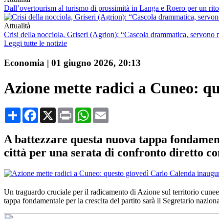
Dall’overtourism al turismo di prossimità in Langa e Roero per un ritor
Attualità
Crisi della nocciola, Griseri (Agrion): “Cascola drammatica, servono m
Leggi tutte le notizie
Economia
|
01 giugno 2026, 20:13
Azione mette radici a Cuneo: qu
Condividi
Facebook
X
Print
WhatsApp
Email
A battezzare questa nuova tappa fondamental
città per una serata di confronto diretto con 
Un traguardo cruciale per il radicamento di Azione sul territorio cune
tappa fondamentale per la crescita del partito sarà il Segretario nazion