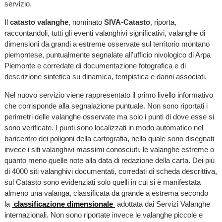
servizio.
Il
catasto valanghe
, nominato
SIVA-Catasto
, riporta,
raccontandoli, tutti gli eventi valanghivi significativi, valanghe di
dimensioni da grandi a estreme osservate sul territorio montano
piemontese, puntualmente segnalate all’ufficio nivologico di Arpa
Piemonte e corredate di documentazione fotografica e di
descrizione sintetica su dinamica, tempistica e danni associati.
Nel nuovo servizio viene rappresentato il primo livello informativo
che corrisponde alla segnalazione puntuale. Non sono riportati i
perimetri delle valanghe osservate ma solo i punti di dove esse si
sono verificate. I punti sono localizzati in modo automatico nel
baricentro dei poligoni della cartografia, nella quale sono disegnati
invece i siti valanghivi massimi conosciuti, le valanghe estreme o
quanto meno quelle note alla data di redazione della carta. Dei più
di 4000 siti valanghivi documentati, corredati di scheda descrittiva,
sul Catasto sono evidenziati solo quelli in cui si è manifestata
almeno una valanga, classificata da grande a estrema secondo
la
classificazione dimensionale
adottata dai Servizi Valanghe
internazionali. Non sono riportate invece le valanghe piccole e