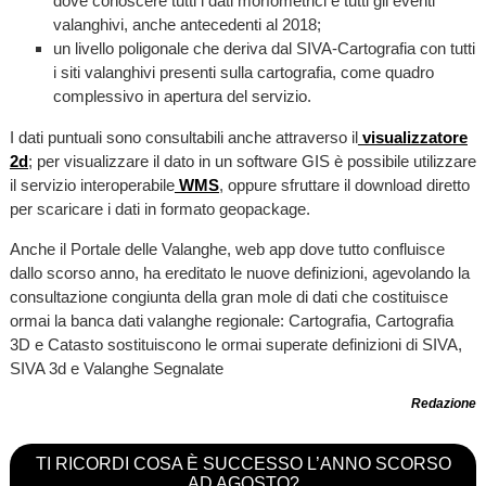
dove conoscere tutti i dati morfometrici e tutti gli eventi
valanghivi, anche antecedenti al 2018;
un livello poligonale che deriva dal SIVA-Cartografia con tutti
i siti valanghivi presenti sulla cartografia, come quadro
complessivo in apertura del servizio.
I dati puntuali sono consultabili anche attraverso il
visualizzatore
2d
; per visualizzare il dato in un software GIS è possibile utilizzare
il servizio interoperabile
WMS
, oppure sfruttare il download diretto
per scaricare i dati in formato geopackage.
Anche il Portale delle Valanghe, web app dove tutto confluisce
dallo scorso anno, ha ereditato le nuove definizioni, agevolando la
consultazione congiunta della gran mole di dati che costituisce
ormai la banca dati valanghe regionale: Cartografia, Cartografia
3D e Catasto sostituiscono le ormai superate definizioni di SIVA,
SIVA 3d e Valanghe Segnalate
Redazione
TI RICORDI COSA È SUCCESSO L’ANNO SCORSO
AD AGOSTO?