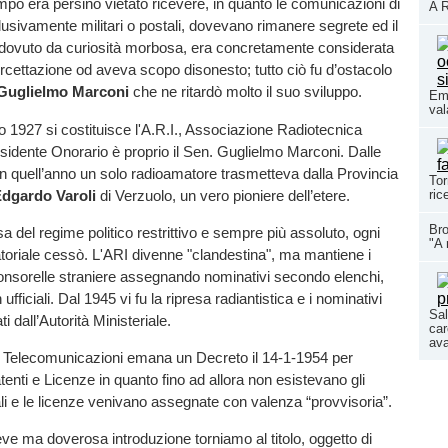
tempo era persino vietato ricevere, in quanto le comunicazioni di
A R
lusivamente militari o postali, dovevano rimanere segrete ed il
a dovuto da curiosità morbosa, era concretamente considerata
tercettazione od aveva scopo disonesto; tutto ciò fu d’ostacolo
Guglielmo Marconi
che ne ritardò molto il suo sviluppo.
Eme
val
io 1927 si costituisce l'A.R.I., Associazione Radiotecnica
Presidente Onorario è proprio il Sen. Guglielmo Marconi. Dalle
in quell’anno un solo radioamatore trasmetteva dalla Provincia
Tor
dgardo Varoli
di Verzuolo, un vero pioniere dell’etere.
ric
Bro
a del regime politico restrittivo e sempre più assoluto, ogni
"A 
atoriale cessò. L'ARI divenne "clandestina", ma mantiene i
consorelle straniere assegnando nominativi secondo elenchi,
fficiali. Dal 1945 vi fu la ripresa radiantistica e i nominativi
Sal
ti dall’Autorità Ministeriale.
car
ava
le Telecomunicazioni emana un Decreto il 14-1-1954 per
tenti e Licenze in quanto fino ad allora non esistevano gli
li e le licenze venivano assegnate con valenza “provvisoria”.
e ma doverosa introduzione torniamo al titolo, oggetto di