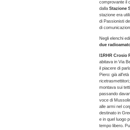
comprovante il 
dalla
Stazione 
stazione era uti
di Passionisti de
di comunicazion
Negli elenchi ed
due radioamato
I1RHR
Crosio 
abitava in Via B
il piacere di par
Piero: già all’et
ricetrasmettitor
montava sui tetti
passando davanti
voce di Mussolin
alle armi nel cor
destinato in Gre
e in quel luogo 
tempo libero. Pu