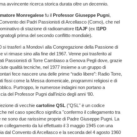
ma avvincente ricerca storica durata oltre un decennio.
oamatore Monregalese
fu il
Professor Giuseppe Pugni
,
Convento dei Padri Passionisti di Arcellasco (Como), che nel
nominativo di stazione di radioamatore
I1AJF
(ex
I1PD
gnatogli
prima del secondo conflitto mondiale).
950 si trasferì a Mondovì alla Congregazione della Passione di
 vi rimase sino alla fine del 1967. Venne poi trasferito al
ati Passionisti di Torre Cambiaso a Genova Pegli dove, grazie
ciute qualità tecniche, nel 1977 insieme a un gruppo di
ontari fece nascere una delle prime “radio libere”: Radio Torre,
i fissi come la Messa domenicale, programmi religiosi e di
ubblico. Purtroppo, le numerose indagini non portano a
ccia del
Professor Pugni dall’inizio degli anni ‘80.
llezione di vecchie
cartoline QSL
("QSL" è un codice
che nel caso specifico significa "confermo il collegamento tra
e ne sono due rarissime proprie di Padre Giuseppe Pugni. La
un collegamento da lui effettuato il 3 maggio 1945 con una
oia dal Convento di Arcellasco e la seconda del 4 agosto 1960