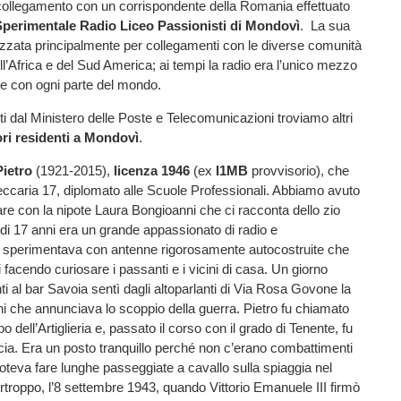
collegamento con un corrispondente della Romania effettuato
Sperimentale Radio Liceo Passionisti di Mondovì
. La sua
lizzata principalmente per collegamenti con le diverse comunità
ll’Africa e del Sud America; ai tempi la radio era l’unico mezzo
e con ogni parte del mondo.
iti dal Ministero delle Poste e Telecomunicazioni troviamo altri
ri residenti a Mondovì
.
Pietro
(1921-2015),
licenza 1946
(ex
I1MB
provvisorio), che
eccaria 17, diplomato alle Scuole Professionali. Abbiamo avuto
lare con la nipote Laura Bongioanni che ci racconta dello zio
à di 17 anni era un grande appassionato di radio e
i; sperimentava con antenne rigorosamente autocostruite che
 facendo curiosare i passanti e i vicini di casa. Un giorno
 al bar Savoia sentì dagli altoparlanti di Via Rosa Govone la
i che annunciava lo scoppio della guerra. Pietro fu chiamato
po dell’Artiglieria e, passato il corso con il grado di Tenente, fu
cia. Era un posto tranquillo perché non c’erano combattimenti
poteva fare lunghe passeggiate a cavallo sulla spiaggia nel
rtroppo, l’8 settembre 1943, quando Vittorio Emanuele III firmò