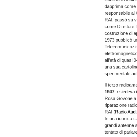
dapprima come t
responsabile al 
RAI, passò su vo
come Direttore T
costruzione di a
1973 pubblicò un 
Telecomunicazio
elettromagnetico
all’età di quasi 
una sua cartolin
sperimentale ad
Il terzo radioa
1947
,
risiedeva 
Rosa Govone a P
riparazione radi
RAI (
Radio Audiz
In una iconica c
grandi antenne s
tentato di parlar