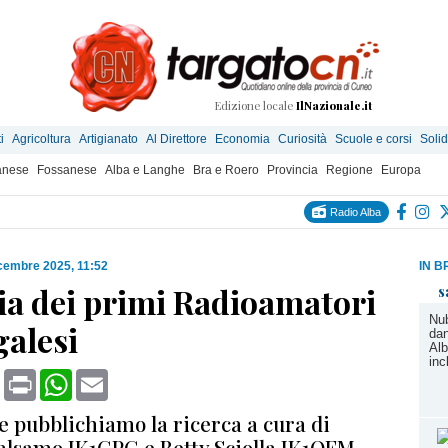
Edizione locale
IlNazionale.it
i
Agricoltura
Artigianato
Al Direttore
Economia
Curiosità
Scuole e corsi
Solid
anese
Fossanese
Alba e Langhe
Bra e Roero
Provincia
Regione
Europa
Radio Alba
cembre 2025, 11:52
IN B
ia dei primi Radioamatori
s
Nub
alesi
dan
Alb
inc
book
X
Print
WhatsApp
Email
e pubblichiamo la ricerca a cura di
lsamo IK1GPG e Betty Sciolla IK1QFM