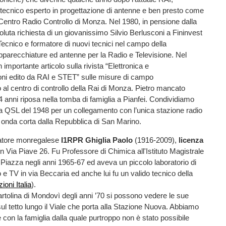
ecnico esperto in progettazione di antenne e ben presto come
Centro Radio Controllo di Monza. Nel 1980, in pensione dalla
luta richiesta di un giovanissimo Silvio Berlusconi a Fininvest
ecnico e formatore di nuovi tecnici nel campo della
pparecchiature ed antenne per la Radio e Televisione. Nel
importante articolo sulla rivista “Elettronica e
ni edito da RAI e STET” sulle misure di campo
 al centro di controllo della Rai di Monza. Pietro mancato
94 anni riposa nella tomba di famiglia a Pianfei. Condividiamo
a QSL del 1948 per un collegamento con l’unica stazione radio
 onda corta dalla Repubblica di San Marino.
matore monregalese
I1RPR
Ghiglia Paolo
(1916-2009),
licenza
in Via Piave 26. Fu Professore di Chimica all'Istituto Magistrale
iazza negli anni 1965-67 ed aveva un piccolo laboratorio di
o e TV in via Beccaria ed anche lui fu un valido tecnico della
ioni Italia
).
artolina di Mondovì degli anni ’70 si possono vedere le sue
ul tetto lungo il Viale che porta alla Stazione Nuova. Abbiamo
e con la famiglia dalla quale purtroppo non è stato possibile