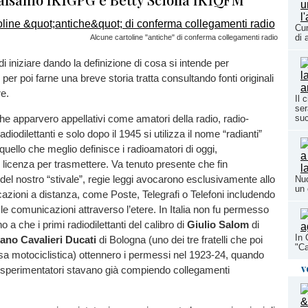
Cun
di 
Alcune cartoline "antiche" di conferma collegamenti radio
i iniziare dando la definizione di cosa si intende per
er poi farne una breve storia tratta consultando fonti originali
re.
Il 
ser
su
he apparvero appellativi come amatori della radio, radio-
adiodilettanti e solo dopo il 1945 si utilizza il nome “radianti”
uello che meglio definisce i radioamatori di oggi,
 licenza per trasmettere. Va tenuto presente che fin
e del nostro “stivale”, regie leggi avocarono esclusivamente allo
Nuo
un 
azioni a distanza, come Poste, Telegrafi o Telefoni includendo
e comunicazioni attraverso l’etere. In Italia non fu permesso
no a che i primi radiodilettanti del calibro di
Giulio Salom
di
In 
ano Cavalieri Ducati
di Bologna (uno dei tre fratelli che poi
"Ca
sa motociclistica) ottennero i permessi nel 1923-24, quando
v
io-sperimentatori stavano già compiendo collegamenti