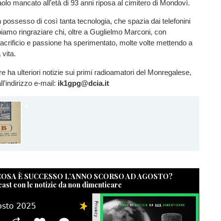
aolo mancato all’età di 93 anni riposa al cimitero di Mondovì.
 possesso di così tanta tecnologia, che spazia dai telefonini
biamo ringraziare chi, oltre a Guglielmo Marconi, con
acrificio e passione ha sperimentato, molte volte mettendo a
 vita.
re ha ulteriori notizie sui primi radioamatori del Monregalese,
ll’indirizzo e-mail:
ik1gpg@dcia.it
 COSA È SUCCESSO L’ANNO SCORSO AD AGOSTO?
cast con le notizie da non dimenticare