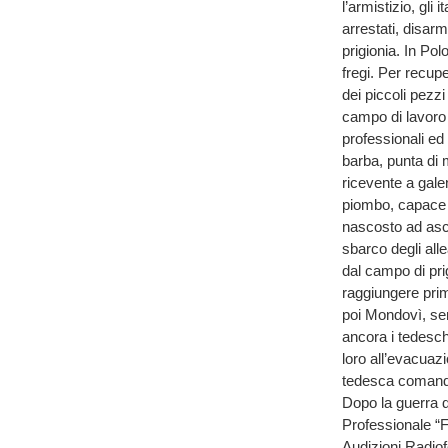
l’armistizio, gli 
arrestati, disar
prigionia. In Pol
fregi. Per recup
dei piccoli pezzi
campo di lavoro 
professionali ed 
barba, punta di m
ricevente a galen
piombo, capace d
nascosto ad asco
sbarco degli all
dal campo di pri
raggiungere prim
poi Mondovì, se
ancora i tedesch
loro all’evacuaz
tedesca comandat
Dopo la guerra 
Professionale “F
Audizioni Radiof