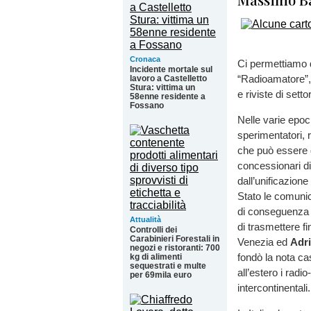
Cronaca
Ci permettiamo d
Incidente mortale sul
“Radioamatore”, p
lavoro a Castelletto
Stura: vittima un
e riviste di setto
58enne residente a
Fossano
Nelle varie epoc
sperimentatori, r
che può essere q
concessionari di
dall’unificazion
Stato le comunic
di conseguenza l
Attualità
di trasmettere fi
Controlli dei
Carabinieri Forestali in
Venezia ed
Adri
negozi e ristoranti: 700
fondò la nota ca
kg di alimenti
sequestrati e multe
all’estero i rad
per 69mila euro
intercontinentali.