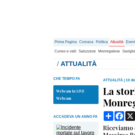
Prima Pagina
Cronaca
Politica
Attualità
Event
Cuneo e valli
Saluzzese
Monregalese
Savigli
/
ATTUALITÀ
CHE TEMPO FA
ATTUALITÀ
|
10 di
La stor
Webcam in LIVE
Webcam
Monreg
Condividi
Face
ACCADEVA UN ANNO FA
Riceviamo 
Massimo Ba