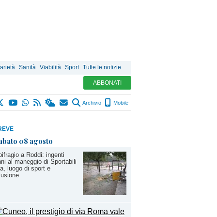
arietà
Sanità
Viabilità
Sport
Tutte le notizie
ABBONATI
Archivio
Mobile
REVE
abato 08 agosto
ifragio a Roddi: ingenti
ni al maneggio di Sportabili
a, luogo di sport e
lusione