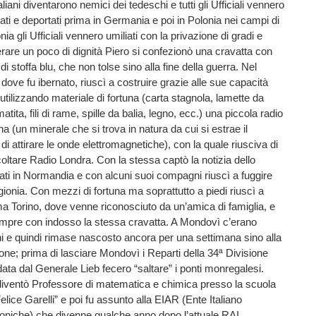
italiani diventarono nemici dei tedeschi e tutti gli Ufficiali vennero
mati e deportati prima in Germania e poi in Polonia nei campi di
onia gli Ufficiali vennero umiliati con la privazione di gradi e
erare un poco di dignità Piero si confezionò una cravatta con
 di stoffa blu, che non tolse sino alla fine della guerra. Nel
dove fu ibernato, riuscì a costruire grazie alle sue capacità
utilizzando materiale di fortuna (carta stagnola, lamette da
atita, fili di rame, spille da balia, legno, ecc.) una piccola radio
a (un minerale che si trova in natura da cui si estrae il
i attirare le onde elettromagnetiche), con la quale riusciva di
ltare Radio Londra. Con la stessa captò la notizia dello
eati in Normandia e con alcuni suoi compagni riuscì a fuggire
gionia. Con mezzi di fortuna ma soprattutto a piedi riuscì a
a Torino, dove venne riconosciuto da un’amica di famiglia, e
mpre con indosso la stessa cravatta. A Mondovì c’erano
i e quindi rimase nascosto ancora per una settimana sino alla
ione; prima di lasciare Mondovì i Reparti della 34ª Divisione
a dal Generale Lieb fecero “saltare” i ponti monregalesi.
diventò Professore di matematica e chimica presso la scuola
elice Garelli” e poi fu assunto alla EIAR (Ente Italiano
oniche) che divenne qualche anno dopo l’attuale RAI,