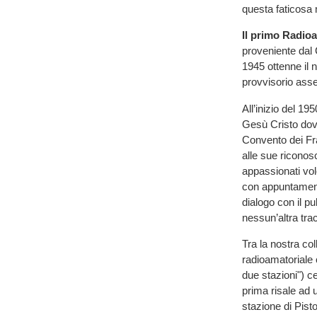
questa faticosa 
Il primo Radi
proveniente dal 
1945 ottenne il 
provvisorio asse
All’inizio del 1
Gesù Cristo dove
Convento dei Fr
alle sue riconos
appassionati vol
con appuntament
dialogo con il p
nessun’altra tra
Tra la nostra co
radioamatoriale 
due stazioni") c
prima risale ad 
stazione di Pist