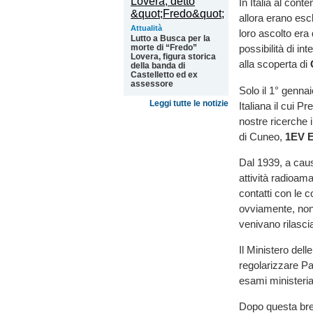
In Italia al con
allora erano esc
Attualità
loro ascolto er
Lutto a Busca per la
morte di “Fredo”
possibilità di in
Lovera, figura storica
alla scoperta di
della banda di
Castelletto ed ex
assessore
Solo il 1° genna
Leggi tutte le notizie
Italiana il cui 
nostre ricerche 
di Cuneo,
1EV E
Dal 1939, a caus
attività radioam
contatti con le 
ovviamente, non u
venivano rilascia
Il Ministero del
regolarizzare Pa
esami ministeria
Dopo questa brev