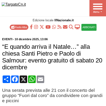
Edizione locale
IlNazionale.it
Radio Alba
ABBONATI
EVENTI
-
10 dicembre 2025
, 13:06
“E quando arriva il Natale…” alla
chiesa Santi Pietro e Paolo di
Salmour: evento gratuito di sabato 20
dicembre
Condividi
Facebook
X
WhatsApp
Email
Una serata prevista alle 21 con il concerto del
gruppo “Fuori dal coro” da condividere con grandi
e piccini