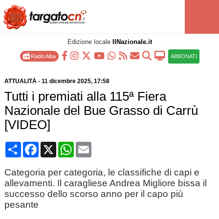
Edizione locale
IlNazionale.it
Radio Alba
ABBONATI
ATTUALITÀ
-
11 dicembre 2025
, 17:58
Tutti i premiati alla 115ª Fiera
Nazionale del Bue Grasso di Carrù
[VIDEO]
Condividi
Facebook
X
WhatsApp
Email
Categoria per categoria, le classifiche di capi e
allevamenti. Il caragliese Andrea Migliore bissa il
successo dello scorso anno per il capo più
pesante