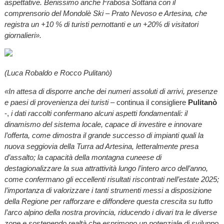
aspettative. Benissimo anche Frabosa Sottana con il
comprensorio del Mondolè Ski – Prato Nevoso e Artesina, che
registra un +10 % di turisti pernottanti e un +20% di visitatori
giornalieri».
(Luca Robaldo e Rocco Pulitanò)
«In attesa di disporre anche dei numeri assoluti di arrivi, presenze
e paesi di provenienza dei turisti
– continua il consigliere
Pulitanò
-,
i dati raccolti confermano alcuni aspetti fondamentali: il
dinamismo del sistema locale, capace di investire e innovare
l’offerta, come dimostra il grande successo di impianti quali la
nuova seggiovia della Turra ad Artesina, letteralmente presa
d’assalto; la capacità della montagna cuneese di
destagionalizzare la sua attrattività lungo l’intero arco dell’anno,
come confermano gli eccellenti risultati riscontrati nell’estate 2025;
l’importanza di valorizzare i tanti strumenti messi a disposizione
della Regione per rafforzare e diffondere questa crescita su tutto
l’arco alpino della nostra provincia, riducendo i divari tra le diverse
zone e sostenendo realtà che esprimono un potenziale di sviluppo