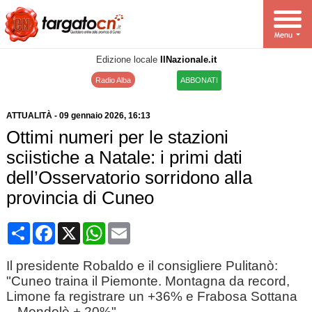
Edizione locale
IlNazionale.it
Radio Alba
ABBONATI
ATTUALITÀ
-
09 gennaio 2026
, 16:13
Ottimi numeri per le stazioni
sciistiche a Natale: i primi dati
dell’Osservatorio sorridono alla
provincia di Cuneo
Condividi
Facebook
X
WhatsApp
Email
Il presidente Robaldo e il consigliere Pulitanò:
"Cuneo traina il Piemonte. Montagna da record,
Limone fa registrare un +36% e Frabosa Sottana
– Mondolè + 20%"