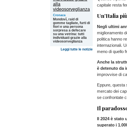
capitale resta f
Un’Italia pi
Cronaca
Mondovì, raid di
gomme tagliate, furti di
Negli ultimi ann
fiori e una persona
sorpresa a defecare
miglioramento de
su una vetrina: tutti
individuati grazie alla
politica hanno re
videosorveglianza
internazionali. U
Leggi tutte le notizie
meno di quello f
Anche la strutt
è detenuto da i
improvvise di cap
Eppure, questa s
mercato dei capit
se confrontate co
Il paradosso
Il 2024 è stato 
superato i 1.00