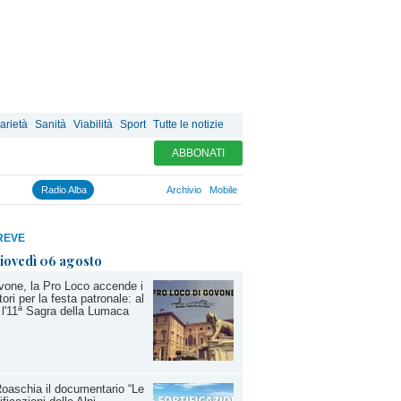
arietà
Sanità
Viabilità
Sport
Tutte le notizie
ABBONATI
Radio Alba
Archivio
Mobile
REVE
iovedì 06 agosto
one, la Pro Loco accende i
ori per la festa patronale: al
 l'11ª Sagra della Lumaca
oaschia il documentario “Le