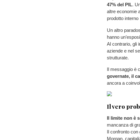
47% del PIL
. U
altre economie a
prodotto interno 
Un altro paradoss
hanno un’esposiz
Al contrario, gli 
aziende e nel s
strutturate.
Il messaggio è 
governate, il ca
ancora a coinvol
Il vero pro
Il limite non è 
mancanza di gran
Il confronto con
Morgan, capitali