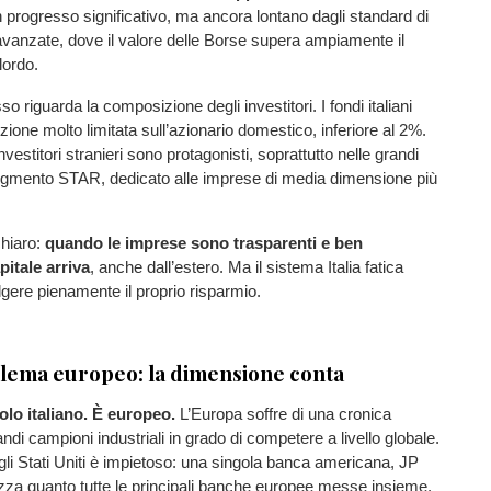
n progresso significativo, ma ancora lontano dagli standard di
vanzate, dove il valore delle Borse supera ampiamente il
lordo.
o riguarda la composizione degli investitori. I fondi italiani
ione molto limitata sull’azionario domestico, inferiore al 2%.
investitori stranieri sono protagonisti, soprattutto nelle grandi
egmento STAR, dedicato alle imprese di media dimensione più
chiaro:
quando le imprese sono trasparenti e ben
pitale arriva
, anche dall’estero. Ma il sistema Italia fatica
gere pienamente il proprio risparmio.
blema europeo: la dimensione conta
solo italiano. È europeo.
L’Europa soffre di una cronica
di campioni industriali in grado di competere a livello globale.
 gli Stati Uniti è impietoso: una singola banca americana, JP
zza quanto tutte le principali banche europee messe insieme.