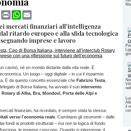
conomia
for
Mar
book
X
Print
WhatsApp
Email
ei mercati finanziari all'intelligenza
, dal ritardo europeo e alla sfida tecnologica
disegnando imprese e lavoro
Per
Lig
gio
n casinò, né un mondo distante dalla vita reale. È
 economica. Un luogo – oggi digitale – in cui il risparmio
Non
esa. È da questo concetto essenziale che
Fabrizio Testa
,
Vil
elegato di Borsa Italiana, ha avviato il suo
intervento
nel
ei Rotary di Alba, Bra, Mondovì, Porta delle Alpi e
Lud
Alb
il 
mercati finanziari, ha ricordato, è sempre stata la stessa:
co
itali verso l’economia reale
. Cambiano gli strumenti – dalle
dai fondi ai prodotti strutturati – ma non la logica di fondo.
funziona, le imprese crescono. Quando si interrompe, il
m