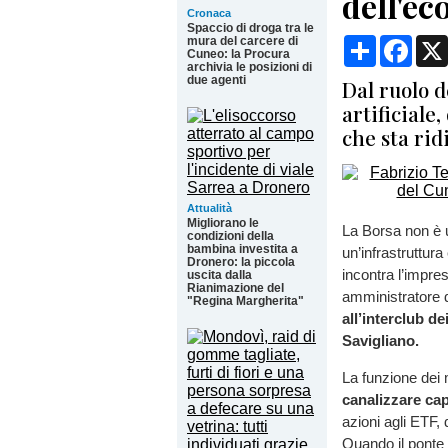
dell'e
Cronaca
Spaccio di droga tra le
mura del carcere di
Condividi
Face
Cuneo: la Procura
archivia le posizioni di
due agenti
Dal ruolo d
artificiale
che sta ri
Attualità
Migliorano le
La Borsa non è u
condizioni della
bambina investita a
un’infrastruttura
Dronero: la piccola
incontra l’impr
uscita dalla
Rianimazione del
amministratore d
"Regina Margherita"
all’interclub d
Savigliano.
La funzione dei 
canalizzare cap
azioni agli ETF, 
Quando il ponte 