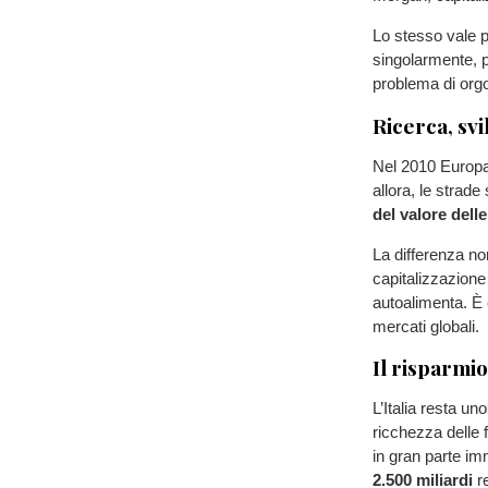
Lo stesso vale p
singolarmente, p
problema di orgo
Ricerca, sv
Nel 2010 Europa e
allora, le strad
del valore dell
La differenza no
capitalizzazione
autoalimenta. È 
mercati globali.
Il risparmi
L’Italia resta un
ricchezza delle 
in gran parte im
2.500 miliardi
r