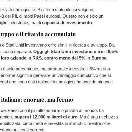
er la tecnologia. Le Big Tech statunitensi valgono,
iù del PIL di molti Paesi europei. Questo non è solo un
glio industriale, ma di
capacità di investimento
.
iluppo e il ritardo accumulato
 Stati Uniti investivano cifre simili in ricerca e sviluppo. Da
e si sono separate.
Oggi gli Stati Uniti investono oltre il 6,5%
e loro aziende in R&S, contro meno del 5% in Europa.
n è solo percentuale, ma strutturale: investire il 6% su una
 enorme significa generare un vantaggio cumulativo che si
così che sono nati i colossi tecnologici che oggi dominano i
o italiano: enorme, ma fermo
o dei Paesi con il più alto risparmio privato al mondo. La
famiglie
supera i 12.000 miliardi di euro
. Ma è una ricchezza
mobilizzata: circa metà è investita in immobili, mentre oltre
estano sui conti correnti.