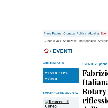
Prima Pagina
Cronaca
Politica
Attualità
Event
Cuneo e valli
Saluzzese
Monregalese
Savigli
/
EVENTI
CHE TEMPO FA
EVENTI
|
20 gennai
Fabrizi
Webcam in LIVE
Webcam
Italian
Rotary
ACCADEVA UN ANNO FA
rifless