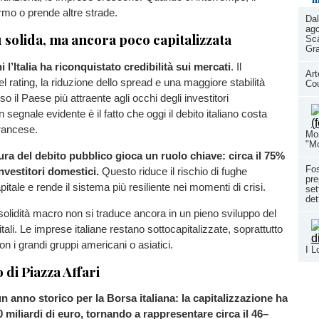
ermo o prende altre strade.
Dal
ago
ù solida, ma ancora poco capitalizzata
Sca
Gr
i l’Italia ha riconquistato credibilità sui mercati
. Il
Art
l rating, la riduzione dello spread e una maggiore stabilità
Co
so il Paese più attraente agli occhi degli investitori
n segnale evidente è il fatto che oggi il debito italiano costa
rancese.
Mon
"Mo
ura del debito pubblico gioca un ruolo chiave: circa il 75%
Fo
nvestitori domestici.
Questo riduce il rischio di fughe
pre
itale e rende il sistema più resiliente nei momenti di crisi.
set
det
olidità macro non si traduce ancora in un pieno sviluppo del
ali. Le imprese italiane restano sottocapitalizzate, soprattutto
n i grandi gruppi americani o asiatici.
I L
 di Piazza Affari
un anno storico per la Borsa italiana: la capitalizzazione ha
0 miliardi di euro, tornando a rappresentare circa il 46–