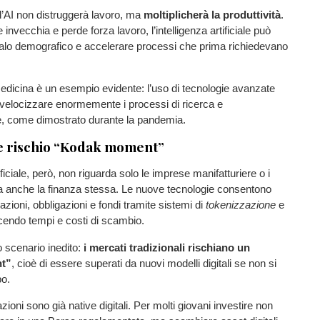
l’AI non distruggerà lavoro, ma
moltiplicherà la produttività
.
invecchia e perde forza lavoro, l’intelligenza artificiale può
alo demografico e accelerare processi che prima richiedevano
 medicina è un esempio evidente: l’uso di tecnologie avanzate
velocizzare enormemente i processi di ricerca e
, come dimostrato durante la pandemia.
 e rischio “Kodak moment”
tificiale, però, non riguarda solo le imprese manifatturiere o i
da anche la finanza stessa. Le nuove tecnologie consentono
 azioni, obbligazioni e fondi tramite sistemi di
tokenizzazione
e
ucendo tempi e costi di scambio.
 scenario inedito:
i mercati tradizionali rischiano un
t”
, cioè di essere superati da nuovi modelli digitali se non si
po.
ioni sono già native digitali. Per molti giovani investire non