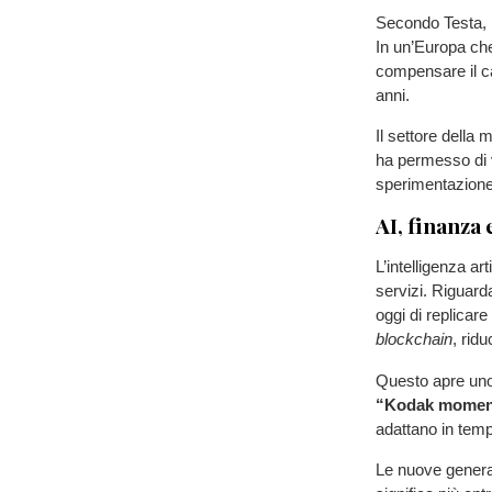
Secondo Testa, 
In un’Europa che 
compensare il c
anni.
Il settore della
ha permesso di 
sperimentazione
AI, finanza
L’intelligenza ar
servizi. Riguar
oggi di replicare
blockchain
, rid
Questo apre uno
“Kodak momen
adattano in tem
Le nuove generaz