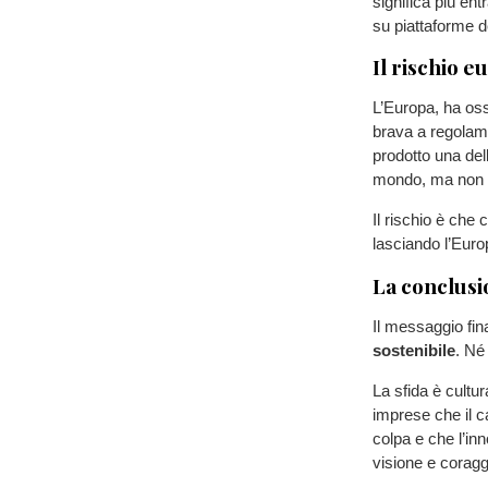
significa più en
su piattaforme de
Il rischio 
L’Europa, ha os
brava a regolame
prodotto una dell
mondo, ma non h
Il rischio è che c
lasciando l’Euro
La conclusio
Il messaggio fin
sostenibile
. Né
La sfida è cultu
imprese che il 
colpa e che l’inno
visione e coragg