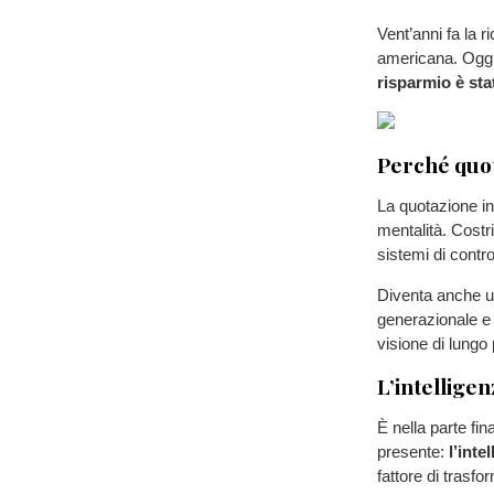
Vent’anni fa la 
americana. Oggi 
risparmio è st
Perché quot
La quotazione in
mentalità. Costr
sistemi di contro
Diventa anche un
generazionale e p
visione di lungo
L’intelligen
È nella parte fin
presente:
l’inte
fattore di trasfo