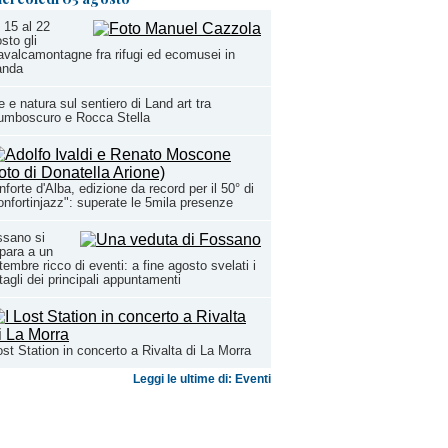
 15 al 22
sto gli
valcamontagne fra rifugi ed ecomusei in
anda
e e natura sul sentiero di Land art tra
umboscuro e Rocca Stella
forte d'Alba, edizione da record per il 50° di
nfortinjazz": superate le 5mila presenze
ssano si
para a un
tembre ricco di eventi: a fine agosto svelati i
tagli dei principali appuntamenti
ost Station in concerto a Rivalta di La Morra
Leggi le ultime di: Eventi