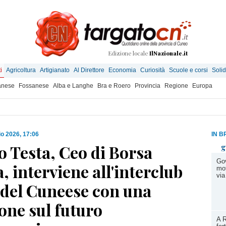
Edizione locale
IlNazionale.it
i
Agricoltura
Artigianato
Al Direttore
Economia
Curiosità
Scuole e corsi
Solid
anese
Fossanese
Alba e Langhe
Bra e Roero
Provincia
Regione
Europa
o 2026, 17:06
IN B
o Testa, Ceo di Borsa
g
Gov
a, interviene all'interclub
mot
via
 del Cuneese con una
ione sul futuro
A R