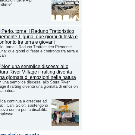
tificazioni delle Alpi
ittime”
lo, torna il Raduno Trattoristico Piemonte-
uria: due giorni di festa e confronto tra terra e
vani
 una semplice discesa: allo Stura River
lage il rafting diventa una giornata di emozioni
la natura
ica continua a crescere ad
a: i Cani Sciolti sostengono
nuovo centro per la disabilità
mplessa
ercoledì 05 agosto