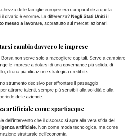
ricchezza delle famiglie europee era comparabile a quella
il divario è enorme. La differenza?
Negli Stati Uniti il
ato messo a lavorare
, soprattutto sui mercati azionari.
arsi cambia davvero le imprese
 Borsa non serve solo a raccogliere capitali. Serve a cambiare
inge le imprese a dotarsi di una governance più solida, di
llo, di una pianificazione strategica credibile.
o strumento decisivo per affrontare il passaggio
er attrarre talenti, sempre più sensibili alla solidità e alla
 periodo delle aziende.
za artificiale come spartiacque
ale dell’intervento che il discorso si apre alla vera sfida del
lligenza artificiale
. Non come moda tecnologica, ma come
rmazione strutturale dell’economia.