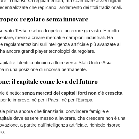
trare in una Borsa regolamentata, ma scambiare asset digitali
centralizzate che replicano l’andamento dei titoli tradizionali.
europeo: regolare senza innovare
servato
Testa
, rischia di ripetere un errore già visto. È molto
ntare, meno a creare mercati e campioni industriali. Ha
e regolamentazioni sull’intelligenza artificiale più avanzate al
a ancora grandi player tecnologici da regolare.
apitali e talenti continuino a fluire verso Stati Uniti e Asia,
pa in una posizione di rincorsa permanente.
ne: il capitale come leva del futuro
ale è netto:
senza mercati dei capitali forti non c’è crescita
 per le imprese, né per i Paesi, né per l’Europa.
rale prima ancora che finanziaria: convincere famiglie e
capitale deve essere messo a lavorare, che crescere non è una
vazione, a partire dall’intelligenza artificiale, richiede risorse,
io.