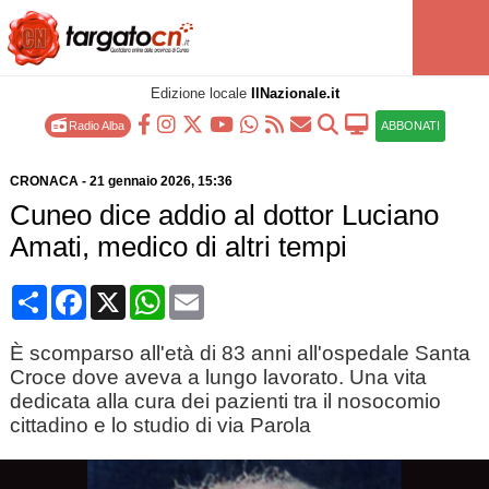
Edizione locale
IlNazionale.it
Radio Alba
ABBONATI
CRONACA
-
21 gennaio 2026
, 15:36
Cuneo dice addio al dottor Luciano
Amati, medico di altri tempi
Condividi
Facebook
X
WhatsApp
Email
È scomparso all'età di 83 anni all'ospedale Santa
Croce dove aveva a lungo lavorato. Una vita
dedicata alla cura dei pazienti tra il nosocomio
cittadino e lo studio di via Parola