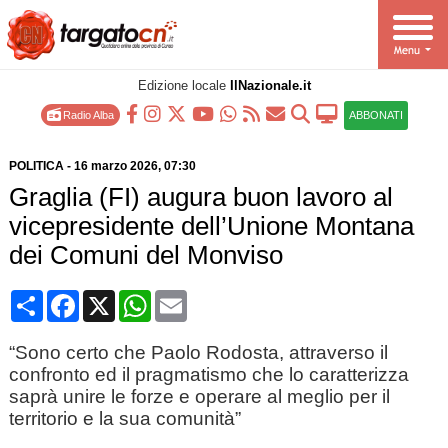
Edizione locale
IlNazionale.it
Radio Alba
ABBONATI
POLITICA
-
16 marzo 2026
, 07:30
Graglia (FI) augura buon lavoro al
vicepresidente dell’Unione Montana
dei Comuni del Monviso
Condividi
Facebook
X
WhatsApp
Email
“Sono certo che Paolo Rodosta, attraverso il
confronto ed il pragmatismo che lo caratterizza
saprà unire le forze e operare al meglio per il
territorio e la sua comunità”