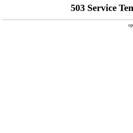
503 Service Te
op