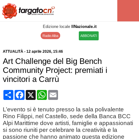
Edizione locale
IlNazionale.it
Radio Alba
ABBONATI
ATTUALITÀ
-
12 aprile 2026
, 15:46
Art Challenge del Big Bench
Community Project: premiati i
vincitori a Carrù
Condividi
Facebook
X
WhatsApp
Email
L’evento si è tenuto presso la sala polivalente
Rino Filippi, nel Castello, sede della Banca BCC
Alpi Marittime dove artisti, famiglie e appassionati
si sono riuniti per celebrare la creatività e la
passione che hanno animato questa edizione