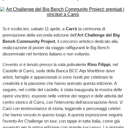
Si è svolta ieri, sabato 11 aprile, a
Carrù
la cerimonia di
premiazione della seconda edizione dell’
Art Challenge del Big
Bench Community Project
, il concorso artistico dedicato alla
realizzazione di poster da viaggio raffiguranti le Big Bench
disseminate nel territorio italiano e non soltanto.
L’evento si è tenuto presso la sala polivalente
Rino Filippi
, nel
Castello di Carrù, sede della Banca BCC Alpi Marittime dove
artisti, famiglie e appassionati si sono riuniti per celebrare la
creatività e la passione che hanno animato questa edizione. A
seguire, nel cortile del castello, è stata inaugurata la mostra delle
opere vincitrici, esposte nelle vetrine dei negozi e delle attività del
centro storico di Carrù, con l’intervento dell’associazione
Amis ’d
Carù
con testimonianze di storia, leggende e personaggi celebri
che hanno vissuto in questo luogo. A questa esposizione seguirà
l’evento Art Challenge on tour, con tappe in tutta Italia, come già
avvenuto per la prima edizione con grande successo. La giornata