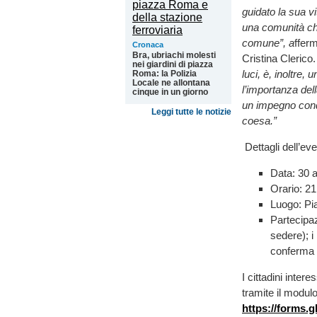
guidato la sua v
una comunità che
comune”, a
ffer
Cronaca
Bra, ubriachi molesti
Cristina Clerico.
nei giardini di piazza
luci, è, inoltre
Roma: la Polizia
Locale ne allontana
l’importanza del
cinque in un giorno
un impegno cond
Leggi tutte le notizie
coesa.”
Dettagli dell’eve
Data: 30 a
Orario: 21
Luogo: Pi
Partecipaz
sedere); i
conferma v
I cittadini inter
tramite il modulo
https://forms.