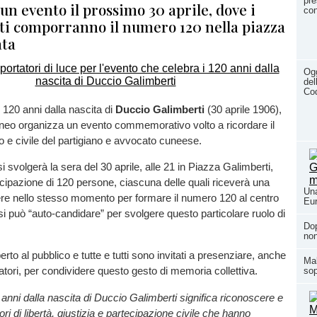
pre
 un evento il prossimo 30 aprile, dove i
con
ti comporranno il numero 120 nella piazza
ata
Ogg
del
Cod
 120 anni dalla nascita di
Duccio Galimberti
(30 aprile 1906),
neo organizza un evento commemorativo volto a ricordare il
co e civile del partigiano e avvocato cuneese.
 si svolgerà la sera del 30 aprile, alle 21 in Piazza Galimberti,
cipazione di 120 persone, ciascuna delle quali riceverà una
Una
re nello stesso momento per formare il numero 120 al centro
Eur
 si può “auto-candidare” per svolgere questo particolare ruolo di
Dop
non
rto al pubblico e tutte e tutti sono invitati a presenziare, anche
Mal
tori, per condividere questo gesto di memoria collettiva.
sop
 anni dalla nascita di Duccio Galimberti significa riconoscere e
ri di libertà, giustizia e partecipazione civile che hanno