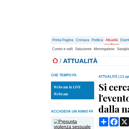
Prima Pagina
Cronaca
Politica
Attualità
Event
Cuneo e valli
Saluzzese
Monregalese
Savigli
/
ATTUALITÀ
CHE TEMPO FA
ATTUALITÀ
|
13 ap
Si cerc
Webcam in LIVE
Webcam
l'event
dalla n
ACCADEVA UN ANNO FA
Condividi
Face