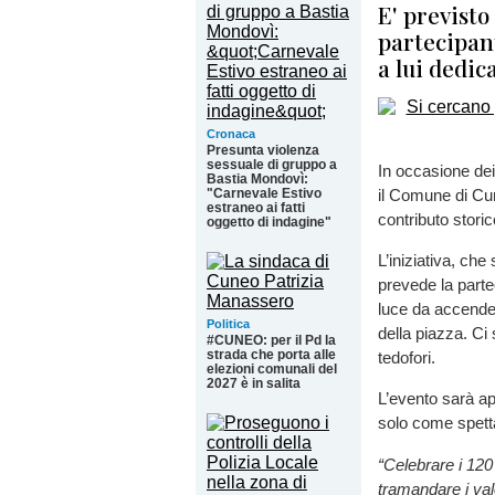
E' previsto
partecipan
a lui dedic
Cronaca
Presunta violenza
sessuale di gruppo a
In occasione dei
Bastia Mondovì:
"Carnevale Estivo
il Comune di Cu
estraneo ai fatti
contributo stori
oggetto di indagine"
L’iniziativa, che
prevede la parte
luce da accende
Politica
della piazza. Ci
#CUNEO: per il Pd la
strada che porta alle
tedofori.
elezioni comunali del
2027 è in salita
L’evento sarà ape
solo come spetta
“Celebrare i 120
tramandare i valo