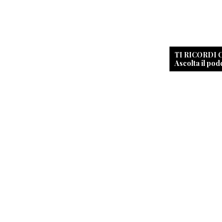
TI RICORDI
Ascolta il pod