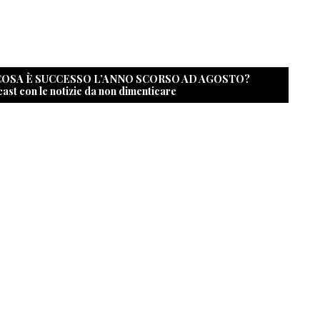
 COSA È SUCCESSO L’ANNO SCORSO AD AGOSTO?
cast con le notizie da non dimenticare