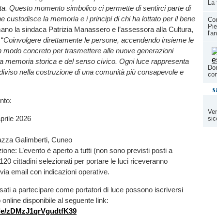
La 
ita. Questo momento simbolico ci permette di sentirci parte di
 custodisce la memoria e i principi di chi ha lottato per il bene
Con
Pie
mano la sindaca Patrizia Manassero e l’assessora alla Cultura,
l'a
 “
Coinvolgere direttamente le persone, accendendo insieme le
, un modo concreto per trasmettere alle nuove generazioni
la memoria storica e del senso civico. Ogni luce rappresenta
Dom
iviso nella costruzione di una comunità più consapevole e
con
s
nto:
Ven
prile 2026
sic
azza Galimberti, Cuneo
ione: L’evento è aperto a tutti (non sono previsti posti a
 120 cittadini selezionati per portare le luci riceveranno
ia email con indicazioni operative.
essati a partecipare come portatori di luce possono iscriversi
 online disponibile al seguente link:
gle/zDMzJ1qrVgudtfK39