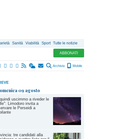
arietà
Sanità
Viabilità
Sport
Tutte le notizie
ABBONATI
Archivio
Mobile
REVE
omenica 09 agosto
quindi uscimmo a riveder le
lle": Limodoro invita a
ervare le Perseidi a
ilante
vincia: tre candidati alla