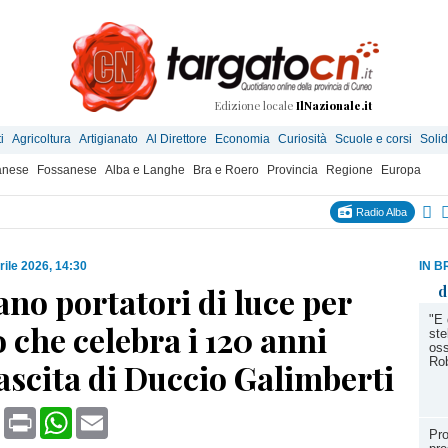
Edizione locale
IlNazionale.it
i
Agricoltura
Artigianato
Al Direttore
Economia
Curiosità
Scuole e corsi
Solid
anese
Fossanese
Alba e Langhe
Bra e Roero
Provincia
Regione
Europa
Radio Alba
rile 2026, 14:30
IN B
ano portatori di luce per
d
"E 
o che celebra i 120 anni
ste
oss
Rob
ascita di Duccio Galimberti
book
X
Print
WhatsApp
Email
Pro