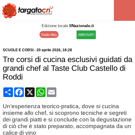
Edizione locale
IlNazionale.it
Radio Alba
ABBONATI
SCUOLE E CORSI
-
20 aprile 2026
, 18:28
Tre corsi di cucina esclusivi guidati da
grandi chef al Taste Club Castello di
Roddi
Condividi
Facebook
X
WhatsApp
Email
Un’esperienza teorico-pratica, dove si cucina
insieme allo chef, si scoprono tecniche e segreti
dei grandi piatti e si conclude con la degustazione
di ciò che è stato preparato, accompagnata da un
calice di vino