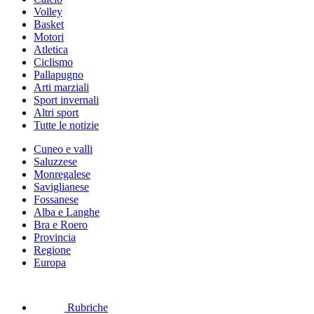
Volley
Basket
Motori
Atletica
Ciclismo
Pallapugno
Arti marziali
Sport invernali
Altri sport
Tutte le notizie
Cuneo e valli
Saluzzese
Monregalese
Saviglianese
Fossanese
Alba e Langhe
Bra e Roero
Provincia
Regione
Europa
Rubriche