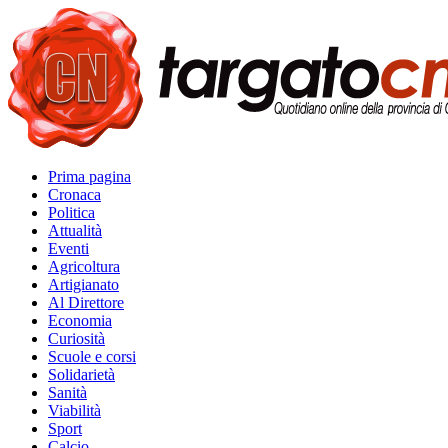
Prima pagina
Cronaca
Politica
Attualità
Eventi
Agricoltura
Artigianato
Al Direttore
Economia
Curiosità
Scuole e corsi
Solidarietà
Sanità
Viabilità
Sport
Calcio