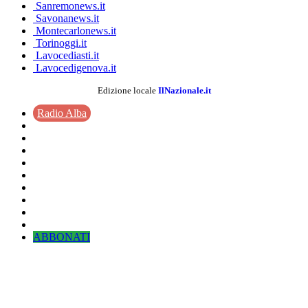
Sanremonews.it
Savonanews.it
Montecarlonews.it
Torinoggi.it
Lavocediasti.it
Lavocedigenova.it
Edizione locale
IlNazionale.it
Radio Alba
ABBONATI