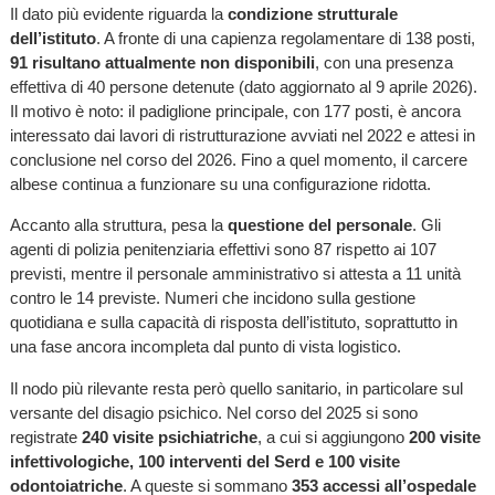
Il dato più evidente riguarda la
condizione strutturale
dell’istituto
. A fronte di una capienza regolamentare di 138 posti,
91 risultano attualmente non disponibili
, con una presenza
effettiva di 40 persone detenute (dato aggiornato al 9 aprile 2026).
Il motivo è noto: il padiglione principale, con 177 posti, è ancora
interessato dai lavori di ristrutturazione avviati nel 2022 e attesi in
conclusione nel corso del 2026. Fino a quel momento, il carcere
albese continua a funzionare su una configurazione ridotta.
Accanto alla struttura, pesa la
questione del personale
. Gli
agenti di polizia penitenziaria effettivi sono 87 rispetto ai 107
previsti, mentre il personale amministrativo si attesta a 11 unità
contro le 14 previste. Numeri che incidono sulla gestione
quotidiana e sulla capacità di risposta dell’istituto, soprattutto in
una fase ancora incompleta dal punto di vista logistico.
Il nodo più rilevante resta però quello sanitario, in particolare sul
versante del disagio psichico. Nel corso del 2025 si sono
registrate
240 visite psichiatriche
, a cui si aggiungono
200 visite
infettivologiche, 100 interventi del Serd e 100 visite
odontoiatriche
. A queste si sommano
353 accessi all’ospedale