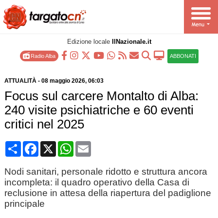
Edizione locale
IlNazionale.it
Radio Alba
ABBONATI
ATTUALITÀ
-
08 maggio 2026
, 06:03
Focus sul carcere Montalto di Alba:
240 visite psichiatriche e 60 eventi
critici nel 2025
Condividi
Facebook
X
WhatsApp
Email
Nodi sanitari, personale ridotto e struttura ancora
incompleta: il quadro operativo della Casa di
reclusione in attesa della riapertura del padiglione
principale