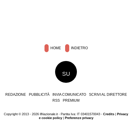
HOME
INDIETRO
SU
REDAZIONE
PUBBLICITÀ
INVIA COMUNICATO
SCRIVI AL DIRETTORE
RSS
PREMIUM
Copyright © 2013 - 2026 IlNazionale.it - Partita Iva: IT 03401570043 -
Credits
|
Privacy
e cookie policy
|
Preferenze privacy