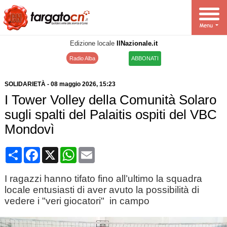
Edizione locale
IlNazionale.it
Radio Alba
ABBONATI
SOLIDARIETÀ
-
08 maggio 2026
, 15:23
I Tower Volley della Comunità Solaro
sugli spalti del Palaitis ospiti del VBC
Mondovì
Condividi
Facebook
X
WhatsApp
Email
I ragazzi hanno tifato fino all’ultimo la squadra
locale entusiasti di aver avuto la possibilità di
vedere i "veri giocatori" in campo