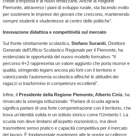
crediti d'imposta e ai nuovi fertilizzanti. Anche la Regione
Piemonte, attraverso i piani di sviluppo rurale, sta facendo molto
per sostenere le imprese dei giovani che crescono, mantenendo
sempre studenti e studentesse al centro delle politiche”.
Innovazione didattica e competitività sul mercato
Sul fronte strettamente scolastico,
Stefano Suraniti
, Direttore
Generale dell’Ufficio Scolastico Regionale per il Piemonte, ha
evidenziato le opportunità del nuovo modello formativo: “Il
percorso 4+2 rappresenta un valore aggiunto che porta risorse e
qualità, stringendo legami ancora più forti con il territorio e
valorizzando l'autonomia scolastica affinché le attitudini dei
ragazzi si trasformino in competenze eccellenti”.
Infine, il
Presidente della Regione Piemonte, Alberto Cirio
, ha
rimarcato la sinergia istituzionale: “Parlare di scuola agraria
significa parlare di una forte compenetrazione con il territorio, che
trova un'identità solida in un istituto storico come l'Umberto I. La
scuola non deve limitarsi all'aspetto nozionistico, ma deve
trasmettere senso pratico e capacità competitiva per il mercato
del lavoro. È fondamentale mantenere alte le nostre eccellenze