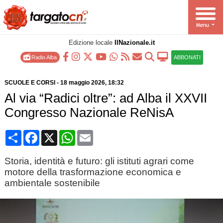
Edizione locale
IlNazionale.it
Radio Alba
ABBONATI
SCUOLE E CORSI
-
18 maggio 2026
, 18:32
Al via “Radici oltre”: ad Alba il XXVII
Congresso Nazionale ReNisA
Condividi
Facebook
X
WhatsApp
Email
Storia, identità e futuro: gli istituti agrari come
motore della trasformazione economica e
ambientale sostenibile