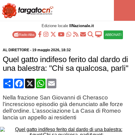
Edizione locale
IlNazionale.it
Radio Alba
ABBONATI
AL DIRETTORE
-
19 maggio 2026
, 18:32
Quel gatto indifeso ferito dal dardo di
una balestra: "Chi sa qualcosa, parli"
Condividi
Facebook
X
WhatsApp
Email
Nella frazione San Giovanni di Cherasco
l’increscioso episodio già denunciato alle forze
dell’ordine. L’associazione La Casa di Romeo
lancia un appello ai residenti