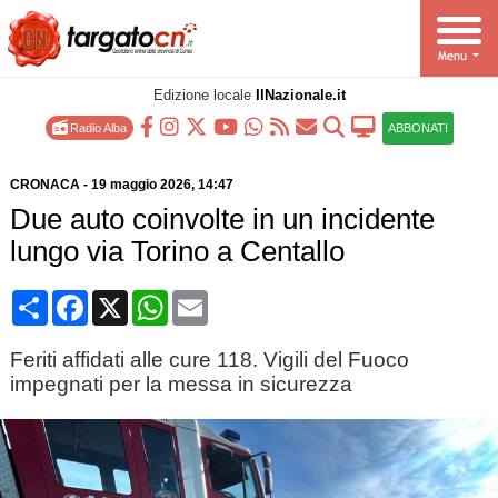
Edizione locale
IlNazionale.it
Radio Alba
ABBONATI
CRONACA
-
19 maggio 2026
, 14:47
Due auto coinvolte in un incidente
lungo via Torino a Centallo
Condividi
Facebook
X
WhatsApp
Email
Feriti affidati alle cure 118. Vigili del Fuoco
impegnati per la messa in sicurezza