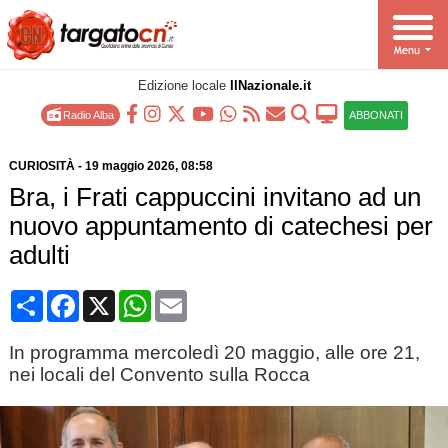
Edizione locale
IlNazionale.it
Radio Alba
ABBONATI
CURIOSITÀ
-
19 maggio 2026
, 08:58
Bra, i Frati cappuccini invitano ad un
nuovo appuntamento di catechesi per
adulti
Condividi
Facebook
X
WhatsApp
Email
In programma mercoledì 20 maggio, alle ore 21,
nei locali del Convento sulla Rocca