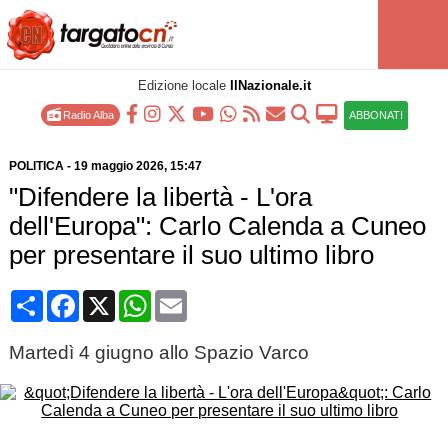
Edizione locale
IlNazionale.it
Radio Alba
ABBONATI
POLITICA
-
19 maggio 2026
, 15:47
"Difendere la libertà - L'ora
dell'Europa": Carlo Calenda a Cuneo
per presentare il suo ultimo libro
Condividi
Facebook
X
WhatsApp
Email
Martedì 4 giugno allo Spazio Varco