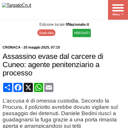
Edizione locale
IlNazionale.it
Radio Alba
ABBONATI
CRONACA
-
20 maggio 2025
, 07:15
Assassino evase dal carcere di
Cuneo: agente penitenziario a
processo
Condividi
Facebook
X
WhatsApp
Email
L’accusa è di omessa custodia. Secondo la
Procura, il poliziotto avrebbe dovuto vigilare sul
passaggio dei detenuti. Daniele Bedini riuscì a
guadagnarsi la fuga grazie a una porta rimasta
aperta e arrampicandosi sui tetti