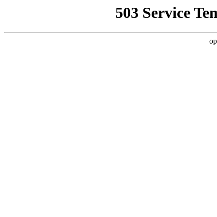
503 Service Te
op