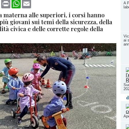
book
X
Print
WhatsApp
Email
A P
lab
a materna alle superiori, i corsi hanno
 più giovani sui temi della sicurezza, della
ità civica e delle corrette regole della
Vic
ai 
an
Suc
202
d
Ape