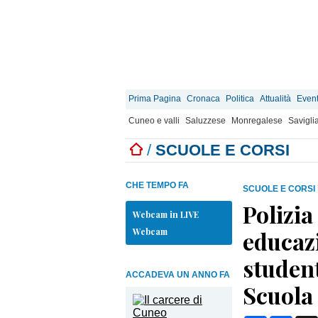
Prima Pagina
Cronaca
Politica
Attualità
Event
Cuneo e valli
Saluzzese
Monregalese
Savigli
/
SCUOLE E CORSI
CHE TEMPO FA
SCUOLE E CORSI
Polizia
Webcam in LIVE
Webcam
educazi
student
ACCADEVA UN ANNO FA
Scuola