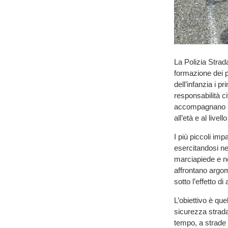
La Polizia Strad
formazione dei pi
dell’infanzia i p
responsabilità ci
accompagnano ba
all’età e al livel
I più piccoli imp
esercitandosi ne
marciapiede e ne
affrontano argome
sotto l’effetto d
L’obiettivo è quel
sicurezza stradal
tempo, a strade p