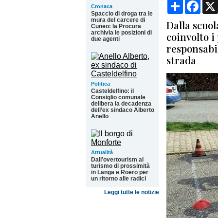
Condividi
Face
Cronaca
Spaccio di droga tra le
mura del carcere di
Dalla scuol
Cuneo: la Procura
archivia le posizioni di
coinvolto i
due agenti
responsabil
strada
Politica
Casteldelfino: il
Consiglio comunale
delibera la decadenza
dell’ex sindaco Alberto
Anello
Attualità
Dall’overtourism al
turismo di prossimità
in Langa e Roero per
un ritorno alle radici
Leggi tutte le notizie