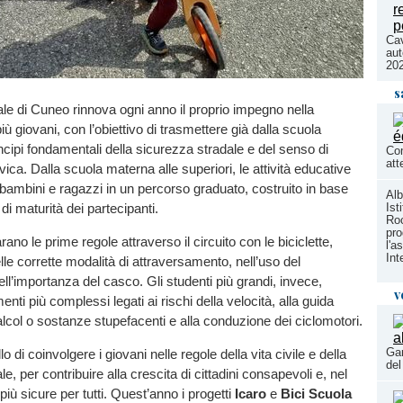
Cav
aut
20
s
ale di Cuneo rinnova ogni anno il proprio impegno nella
ù giovani, con l’obiettivo di trasmettere già dalla scuola
rincipi fondamentali della sicurezza stradale e del senso di
Com
att
vica. Dalla scuola materna alle superiori, le attività educative
mbini e ragazzi in un percorso graduato, costruito in base
Alb
lo di maturità dei partecipanti.
Ist
Roc
pro
arano le prime regole attraverso il circuito con le biciclette,
l'a
Int
lle corrette modalità di attraversamento, nell’uso del
ll’importanza del casco. Gli studenti più grandi, invece,
v
nti più complessi legati ai rischi della velocità, alla guida
i alcol o sostanze stupefacenti e alla conduzione dei ciclomotori.
Gar
lo di coinvolgere i giovani nelle regole della vita civile e della
de
e, per contribuire alla crescita di cittadini consapevoli e, nel
iù sicure per tutti. Quest’anno i progetti
Icaro
e
Bici Scuola