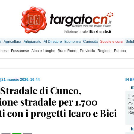
Edizione locale
IlNazionale.it
i
Agricoltura
Artigianato
Al Direttore
Economia
Curiosità
Scuole e corsi
Solid
anese
Fossanese
Alba e Langhe
Bra e Roero
Provincia
Regione
Europa
|
21 maggio 2026, 16:44
IN B
 Stradale di Cuneo,
m
Il 
one stradale per 1.700
“La
Gru
lab
i con i progetti Icaro e Bici
Ra
l