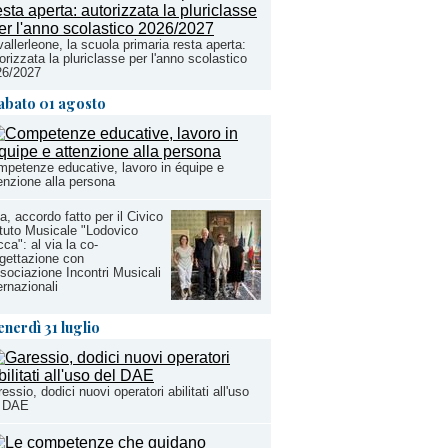
allerleone, la scuola primaria resta aperta:
orizzata la pluriclasse per l'anno scolastico
26/2027
abato 01 agosto
petenze educative, lavoro in équipe e
enzione alla persona
a, accordo fatto per il Civico
ituto Musicale "Lodovico
ca": al via la co-
gettazione con
ssociazione Incontri Musicali
ernazionali
enerdì 31 luglio
essio, dodici nuovi operatori abilitati all'uso
l DAE