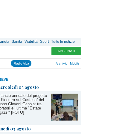
arietà
Sanità
Viabilità
Sport
Tutte le notizie
ABBONATI
Radio Alba
Archivio
Mobile
REVE
ercoledì 05 agosto
bilancio annuale del progetto
 Finestra sul Castello” del
ppo Giovani Genola: tra
oratori e l’ultima "Estate
gazzi" [FOTO]
unedì 03 agosto