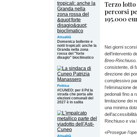
Terzo lotto
percorsi pe
195.000 eu
Attualità
Domenica bollente e
notti tropicali: anche la
Nei giorni scors
Granda nella zona
dell’intervento 
rossa del "forte
disagio" bioclimatico
Breo-Rinchiuso. 
consistente, di f
direzione dei po
complessivo par
Politica
l’eliminazione de
#CUNEO: per il Pd la
pedonali fino a 
strada che porta alle
elezioni comunali del
limitazione dei 
2027 è in salita
una minima dotaz
dell’accessibilit
Rinchiuso e via 
«Prosegue l’oper
Attualità