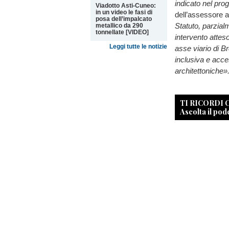
indicato nel pr
Viadotto Asti-Cuneo:
in un video le fasi di
dell’assessore a
posa dell’impalcato
Statuto, parzial
metallico da 290
tonnellate [VIDEO]
intervento atteso
Leggi tutte le notizie
asse viario di Br
inclusiva e acces
architettoniche»
TI RICORDI
Ascolta il pod