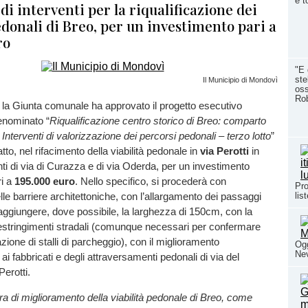
è t
 di interventi per la riqualificazione dei
donali di Breo, per un investimento pari a
ro
"E 
ste
Il Municipio di Mondovì
oss
Rob
i la Giunta comunale ha approvato il progetto esecutivo
denominato “
Riqualificazione centro storico di Breo: comparto
Interventi di valorizzazione dei percorsi pedonali – terzo lotto
”
atto, nel rifacimento della viabilità pedonale in
via Perotti
in
nti di via di Curazza e di via Oderda, per un investimento
i a
195.000 euro
. Nello specifico, si procederà con
Pro
lle barriere architettoniche, con l’allargamento dei passaggi
lis
raggiungere, dove possibile, la larghezza di 150cm, con la
restringimenti stradali (comunque necessari per confermare
ione di stalli di parcheggio), con il miglioramento
Ogg
Nev
à ai fabbricati e degli attraversamenti pedonali di via del
Perotti.
a di miglioramento della viabilità pedonale di Breo, come