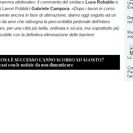
ogramma elettorale»,
il commento del sindaco
Luca Robaldo
e
Una
Eur
i Lavori Pubblici
Gabriele Campora
. «Dopo i lavori in corso
mente ancora in fase di ultimazione, diamo oggi seguito ad un
Dop
 da anni che ridisegna la percorribilità pedonale dell’intero
non
eo, per una città più bella, ordinata e sicura, ma soprattutto più
Mal
sibile con la definitiva eliminazione delle barriere
sop
.
La 
 COSA È SUCCESSO L’ANNO SCORSO AD AGOSTO?
cast con le notizie da non dimenticare
Con
Pie
l'a