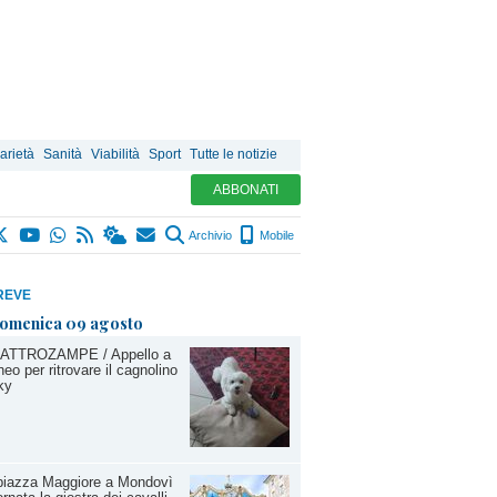
arietà
Sanità
Viabilità
Sport
Tutte le notizie
ABBONATI
Archivio
Mobile
REVE
omenica 09 agosto
ATTROZAMPE / Appello a
eo per ritrovare il cagnolino
ky
piazza Maggiore a Mondovì