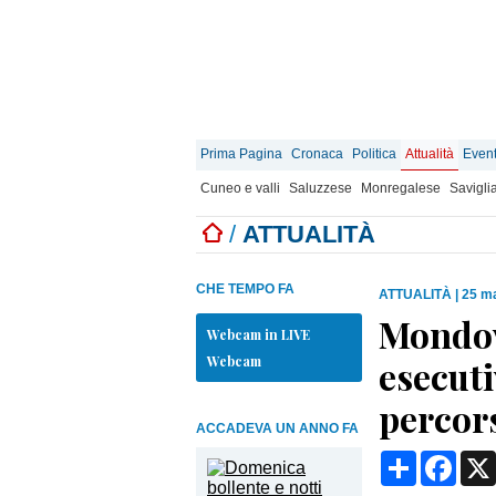
Prima Pagina
Cronaca
Politica
Attualità
Event
Cuneo e valli
Saluzzese
Monregalese
Savigli
/
ATTUALITÀ
CHE TEMPO FA
ATTUALITÀ
|
25 ma
Mondov
Webcam in LIVE
Webcam
esecuti
percors
ACCADEVA UN ANNO FA
Condividi
Face