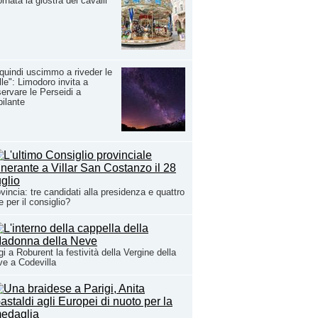
ornata la giostra dei cavalli
quindi uscimmo a riveder le
lle": Limodoro invita a
ervare le Perseidi a
ilante
vincia: tre candidati alla presidenza e quattro
te per il consiglio?
i a Roburent la festività della Vergine della
e a Codevilla