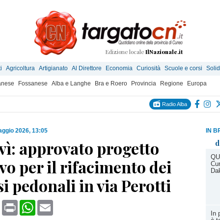
Edizione locale
IlNazionale.it
i
Agricoltura
Artigianato
Al Direttore
Economia
Curiosità
Scuole e corsi
Solid
anese
Fossanese
Alba e Langhe
Bra e Roero
Provincia
Regione
Europa
Radio Alba
ggio 2026, 13:05
IN B
ì: approvato progetto
d
QU
vo per il rifacimento dei
Cun
Da
i pedonali in via Perotti
book
X
Print
WhatsApp
Email
In 