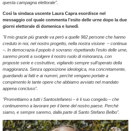
questa campagna elettorale".
Così la sindaca uscente Laura Capra esordisce nel
messaggio col quale commenta l’esito delle urne dopo la due
giorni elettorale di domenica e lunedì
.
"Il mio grazie più grande va però a quelle 982 persone che hanno
creduto in noi, nel nostro progetto, nella nostra visione – continua
–. In democrazia il popolo è sovrano: rispettando l’esito delle urne,
saremo pronti a svolgere il nostro ruolo di minoranza, con
proposte serie e costruttive, vigilando sempre sull’operato della
maggioranza. Senza opposizione ideologica, ma concretamente,
guardando ai fatti e ai numeri, perché vengano portate a
compimento le tante opere che abbiamo avviato nel mandato
appena concluso".
"Promettiamo a tutti i Santostefanesi –
è il suo congedo
– che
continueremo a lavorare per il bene del nostro paese. Perché
siamo, e sempre saremo, dalla parte di Santo Stefano Belbo".