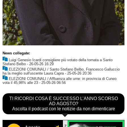
News collegate:
Luigi Genesio Icardi consigliere più votato della tornata a Santo
Stefano Belbo
- 26-05-26 16:29
ELEZIONI COMUNALI / Santo Stefano Belbo, Francesco Galluccio
ha la meglio sull'uscente Laura Capra
- 25-05-26 20:36
ELEZIONI COMUNALI / Affluenza alle urne: in provincia di Cuneo
vota il 45,98% alle 23
- 25-05-26 06:56
TI RICORDI COSA È SUCCESSO L’ANNO SCORSO
AD AGOSTO?
Ascolta il podcast con le notizie da non dimenticare