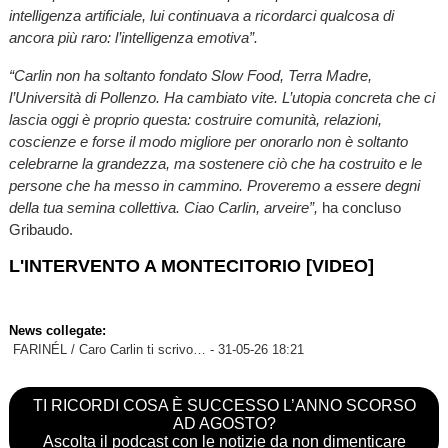
intelligenza artificiale, lui continuava a ricordarci qualcosa di
ancora più raro: l’intelligenza emotiva”.
“Carlin non ha soltanto fondato Slow Food, Terra Madre,
l’Università di Pollenzo. Ha cambiato vite. L’utopia concreta che ci
lascia oggi è proprio questa: costruire comunità, relazioni,
coscienze e forse il modo migliore per onorarlo non è soltanto
celebrarne la grandezza, ma sostenere ciò che ha costruito e le
persone che ha messo in cammino. Proveremo a essere degni
della tua semina collettiva. Ciao Carlin, arveire”,
ha concluso
Gribaudo.
L'INTERVENTO A MONTECITORIO [VIDEO]
News collegate:
FARINÉL / Caro Carlin ti scrivo…
- 31-05-26 18:21
TI RICORDI COSA È SUCCESSO L’ANNO SCORSO
AD AGOSTO?
Ascolta il podcast con le notizie da non dimenticare