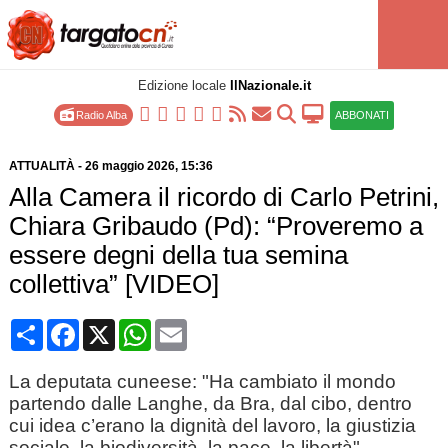
Edizione locale
IlNazionale.it
Radio Alba
ABBONATI
ATTUALITÀ
-
26 maggio 2026
, 15:36
Alla Camera il ricordo di Carlo Petrini,
Chiara Gribaudo (Pd): “Proveremo a
essere degni della tua semina
collettiva” [VIDEO]
Condividi
Facebook
X
WhatsApp
Email
La deputata cuneese: "Ha cambiato il mondo
partendo dalle Langhe, da Bra, dal cibo, dentro
cui idea c’erano la dignità del lavoro, la giustizia
sociale, la biodiversità, la pace, la libertà"