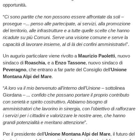
opportunità.
“
Ci sono partite che non possono essere affrontate da soli
–
prosegue –...
penso alle partecipate, ai servizi, alla promozione
del territorio, alle infrastrutture e a tutte quelle scelte che hanno
ricadute su più Comuni. Serve una visione comune e serve la
capacità di lavorare insieme, al di là dei confini amministrativ
i”.
Un augurio particolare viene rivolto a
Maurizio Paoletti
, nuovo
sindaco di
Roaschia
, e a
Enzo Tassone
, nuovo sindaco di
Peveragno
, che entrano a far parte del Consiglio dell’
Unione
Montana Alpi del Mare
.
“
A loro va il mio benvenuto all’interno dell’Unione
– sottolinea
Giordana –
... confido che possano portare il proprio contributo
con serietà e spirito costruttivo. Abbiamo bisogno di
amministratori che lavorino in sinergia, con l’obiettivo di rafforzare
i servizi per i cittadini e valorizzare le nostre aree, che hanno
grandi potenzialità e meritano attenzione
”.
Per il presidente dell’
Unione Montana Alpi del Mare
, il futuro del