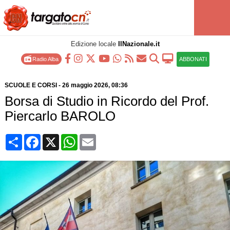
Edizione locale
IlNazionale.it
Radio Alba
ABBONATI
SCUOLE E CORSI
-
26 maggio 2026
, 08:36
Borsa di Studio in Ricordo del Prof.
Piercarlo BAROLO
Condividi
Facebook
X
WhatsApp
Email