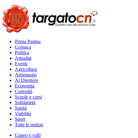
Prima Pagina
Cronaca
Politica
Attualità
Eventi
Agricoltura
Artigianato
Al Direttore
Economia
Curiosità
Scuole e corsi
Solidarietà
Sanità
Viabilità
Sport
Tutte le notizie
Cuneo e valli