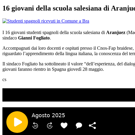
16 giovani della scuola salesiana di Aranju
I 16 giovani studenti spagnoli della scuola salesiana di
Aranjuez
(Madr
sindaco
Gianni Fogliato
.
Accompagnati dai loro docenti e ospitati presso il Cnos-Fap braidese, i
riguardato l’apprendimento della lingua italiana, la conoscenza del terri
Il sindaco Fogliato ha sottolineato il valore “dell’esperienza, del dialo
giovani faranno rientro in Spagna giovedì 28 maggio.
cs
TI RICORDI COSA È SUCCESSO L’ANNO SCOR
Ascolta il podcast con le notizie da non dimenticare