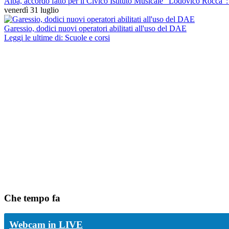
Alba, accordo fatto per il Civico Istituto Musicale "Lodovico Rocca": 
venerdì 31 luglio
Garessio, dodici nuovi operatori abilitati all'uso del DAE
Leggi le ultime di: Scuole e corsi
Che tempo fa
Webcam in LIVE