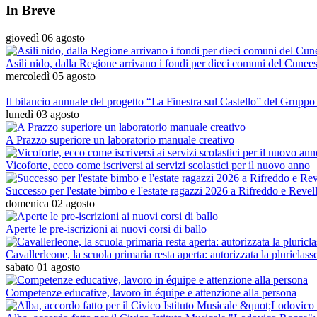
In Breve
giovedì 06 agosto
Asili nido, dalla Regione arrivano i fondi per dieci comuni del Cunees
mercoledì 05 agosto
Il bilancio annuale del progetto “La Finestra sul Castello” del Grupp
lunedì 03 agosto
A Prazzo superiore un laboratorio manuale creativo
Vicoforte, ecco come iscriversi ai servizi scolastici per il nuovo anno
Successo per l'estate bimbo e l'estate ragazzi 2026 a Rifreddo e Revel
domenica 02 agosto
Aperte le pre-iscrizioni ai nuovi corsi di ballo
Cavallerleone, la scuola primaria resta aperta: autorizzata la pluriclas
sabato 01 agosto
Competenze educative, lavoro in équipe e attenzione alla persona