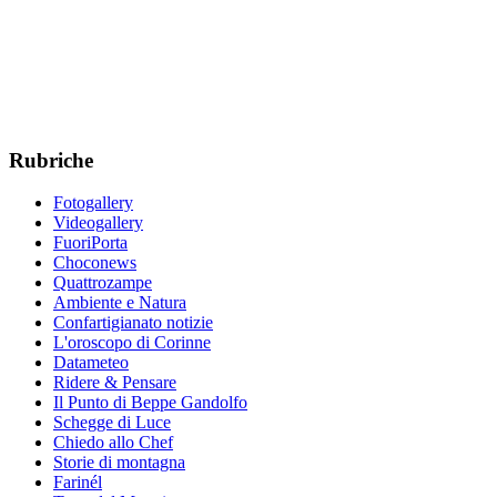
Rubriche
Fotogallery
Videogallery
FuoriPorta
Choconews
Quattrozampe
Ambiente e Natura
Confartigianato notizie
L'oroscopo di Corinne
Datameteo
Ridere & Pensare
Il Punto di Beppe Gandolfo
Schegge di Luce
Chiedo allo Chef
Storie di montagna
Farinél