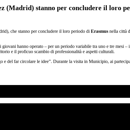
ez (Madrid) stanno per concludere il loro pe
id), che stanno per concludere il loro periodo di
Erasmus
nella città 
 giovani hanno operato – per un periodo variabile tra uno e tre mesi – in 
torio e il proficuo scambio di professionalità e aspetti culturali.
go e del far circolare le idee”. Durante la visita in Municipio, ai partecip
SO AD AGOSTO?