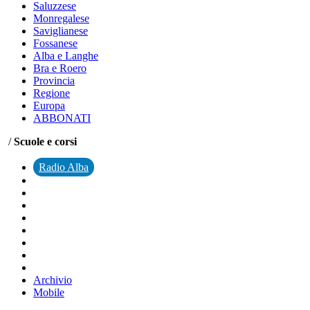
Saluzzese
Monregalese
Saviglianese
Fossanese
Alba e Langhe
Bra e Roero
Provincia
Regione
Europa
ABBONATI
/
Scuole e corsi
Radio Alba
Archivio
Mobile