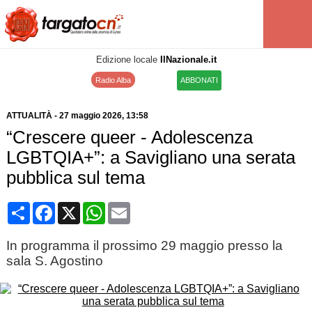
Edizione locale
IlNazionale.it
Radio Alba
ABBONATI
ATTUALITÀ
-
27 maggio 2026
, 13:58
“Crescere queer - Adolescenza
LGBTQIA+”: a Savigliano una serata
pubblica sul tema
Condividi
Facebook
X
WhatsApp
Email
In programma il prossimo 29 maggio presso la
sala S. Agostino