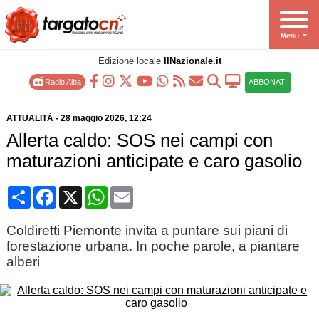
Edizione locale
IlNazionale.it
Radio Alba
ABBONATI
ATTUALITÀ
-
28 maggio 2026
, 12:24
Allerta caldo: SOS nei campi con
maturazioni anticipate e caro gasolio
Condividi
Facebook
X
WhatsApp
Email
Coldiretti Piemonte invita a puntare sui piani di
forestazione urbana. In poche parole, a piantare
alberi