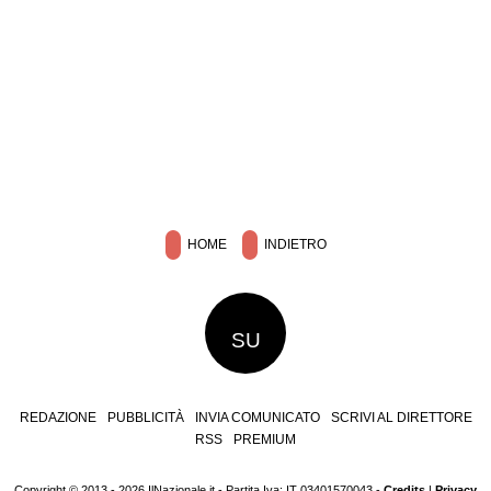
HOME
INDIETRO
SU
REDAZIONE
PUBBLICITÀ
INVIA COMUNICATO
SCRIVI AL DIRETTORE
RSS
PREMIUM
Copyright © 2013 - 2026 IlNazionale.it - Partita Iva: IT 03401570043 -
Credits
|
Privacy