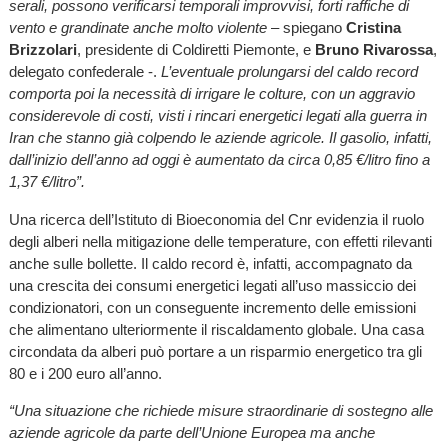
serali, possono verificarsi temporali improvvisi, forti raffiche di
vento e grandinate anche molto violente
– spiegano
Cristina
Brizzolari
, presidente di Coldiretti Piemonte, e
Bruno Rivarossa
,
delegato confederale -.
L’eventuale prolungarsi del caldo record
comporta poi la necessità di irrigare le colture, con un aggravio
considerevole di costi, visti i rincari energetici legati alla guerra in
Iran che stanno già colpendo le aziende agricole. Il gasolio, infatti,
dall’inizio dell’anno ad oggi è aumentato da circa 0,85 €/litro fino a
1,37 €/litro”.
Una ricerca dell’Istituto di Bioeconomia del Cnr evidenzia il ruolo
degli alberi nella mitigazione delle temperature, con effetti rilevanti
anche sulle bollette. Il caldo record è, infatti, accompagnato da
una crescita dei consumi energetici legati all’uso massiccio dei
condizionatori, con un conseguente incremento delle emissioni
che alimentano ulteriormente il riscaldamento globale. Una casa
circondata da alberi può portare a un risparmio energetico tra gli
80 e i 200 euro all’anno.
“Una situazione che richiede misure straordinarie di sostegno alle
aziende agricole da parte dell’Unione Europea ma anche