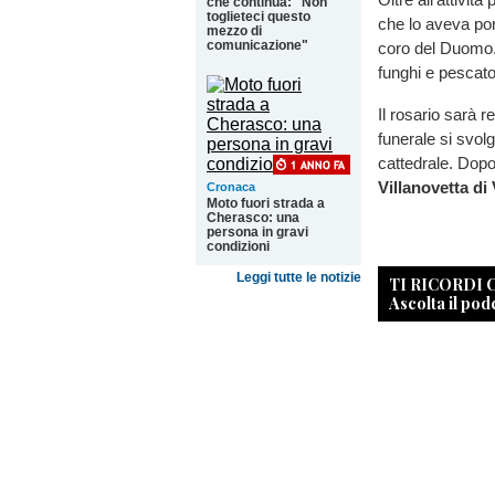
che continua: "Non
toglieteci questo
che lo aveva port
mezzo di
comunicazione"
coro del Duomo.
funghi e pescator
Il rosario sarà r
funerale si svol
cattedrale. Dopo 
Villanovetta di
Cronaca
Moto fuori strada a
Cherasco: una
persona in gravi
condizioni
Leggi tutte le notizie
TI RICORDI
Ascolta il pod