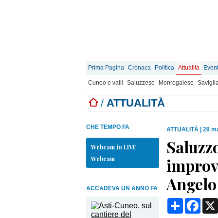
Prima Pagina
Cronaca
Politica
Attualità
Event
Cuneo e valli
Saluzzese
Monregalese
Savigli
/
ATTUALITÀ
CHE TEMPO FA
ATTUALITÀ
|
28 ma
Saluzzo
Webcam in LIVE
Webcam
improvv
Angelo
ACCADEVA UN ANNO FA
Condividi
Face