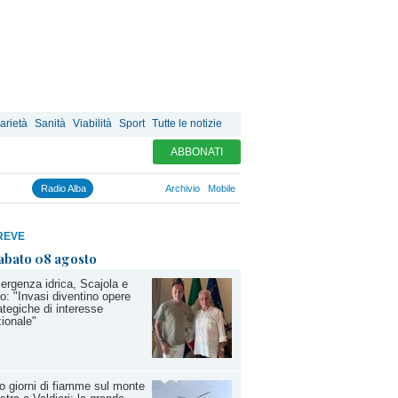
arietà
Sanità
Viabilità
Sport
Tutte le notizie
ABBONATI
Radio Alba
Archivio
Mobile
REVE
abato 08 agosto
rgenza idrica, Scajola e
io: "Invasi diventino opere
ategiche di interesse
ionale"
o giorni di fiamme sul monte