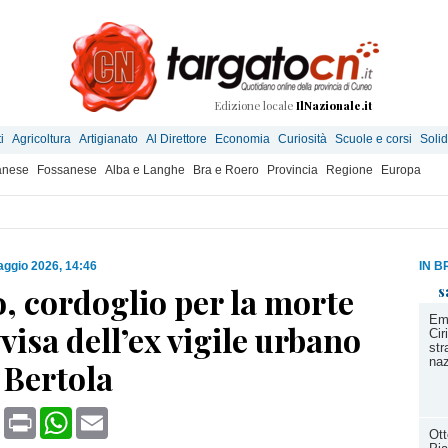
Edizione locale
IlNazionale.it
i
Agricoltura
Artigianato
Al Direttore
Economia
Curiosità
Scuole e corsi
Solid
anese
Fossanese
Alba e Langhe
Bra e Roero
Provincia
Regione
Europa
ggio 2026, 14:46
IN B
, cordoglio per la morte
s
Eme
isa dell’ex vigile urbano
Cir
str
naz
 Bertola
book
X
Print
WhatsApp
Email
Ott