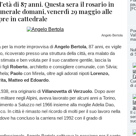
Pia
’età di 87 anni. Questa sera il rosario in
pau
[F
funerale domani, venerdì 29 maggio alle
pre in cattedrale
Pon
Val
Angelo Bertola
ma
tà per la morte improvvisa di
Angelo Bertola
, 87 anni, ex vigile
Nub
o, ricoverato presso una struttura della città, era malato da
di 
timata e ben voluta per il suo carattere gentile, lascia la
i figli
Roberto
, architetto e consigliere comunale, con Silvia;
hela;
Paolo
con Mirela, oltre agli adorati nipoti
Lorenzo,
rita, Matteo ed Edoardo
.
Cun
di 
1938, era originario di
Villanovetta di Verzuolo
. Dopo aver
o militare negli Alpini, aveva lavorato per alcuni anni a Torino,
rimento a Saluzzo nel 1966 insieme alla moglie Adelia Dao,
sco. In città è rimasto nel ricordo di molti per il suo lavoro nella
Il 
ser
 dove ha concluso la carriera nel 1992 con il grado di
su
à professionale, Angelo Bertola coltivava la passione per il canto,