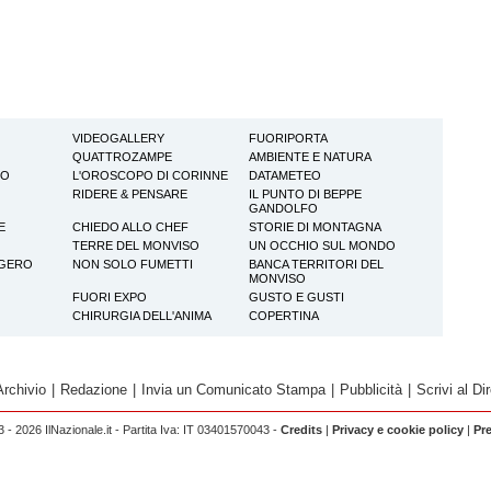
VIDEOGALLERY
FUORIPORTA
QUATTROZAMPE
AMBIENTE E NATURA
TO
L'OROSCOPO DI CORINNE
DATAMETEO
RIDERE & PENSARE
IL PUNTO DI BEPPE
GANDOLFO
E
CHIEDO ALLO CHEF
STORIE DI MONTAGNA
TERRE DEL MONVISO
UN OCCHIO SUL MONDO
GGERO
NON SOLO FUMETTI
BANCA TERRITORI DEL
MONVISO
FUORI EXPO
GUSTO E GUSTI
CHIRURGIA DELL'ANIMA
COPERTINA
Archivio
|
Redazione
|
Invia un Comunicato Stampa
|
Pubblicità
|
Scrivi al Dir
 - 2026 IlNazionale.it - Partita Iva: IT 03401570043 -
Credits
|
Privacy e cookie policy
|
Pr