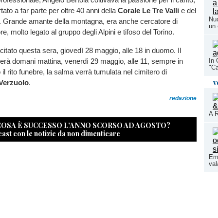
ato a far parte per oltre 40 anni della
Corale Le Tre Valli
e del
Nuo
 Grande amante della montagna, era anche cercatore di
un 
e, molto legato al gruppo degli Alpini e tifoso del Torino.
ecitato questa sera, giovedì 28 maggio, alle 18 in duomo. Il
gerà domani mattina, venerdì 29 maggio, alle 11, sempre in
In 
"Ca
il rito funebre, la salma verrà tumulata nel cimitero di
v
 Verzuolo
.
redazione
A R
 COSA È SUCCESSO L’ANNO SCORSO AD AGOSTO?
cast con le notizie da non dimenticare
Eme
val