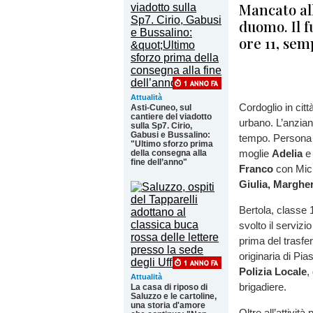
Mancato all
duomo. Il 
ore 11, sem
Attualità
Cordoglio in cit
Asti-Cuneo, sul
cantiere del viadotto
urbano. L’anzian
sulla Sp7. Cirio,
Gabusi e Bussalino:
tempo. Persona s
"Ultimo sforzo prima
moglie
Adelia
e 
della consegna alla
fine dell’anno"
Franco
con Mic
Giulia, Marghe
Bertola, classe 
svolto il servizi
prima del trasfe
originaria di Pia
Polizia Locale
,
Attualità
brigadiere.
La casa di riposo di
Saluzzo e le cartoline,
una storia d'amore
Oltre all’attivit