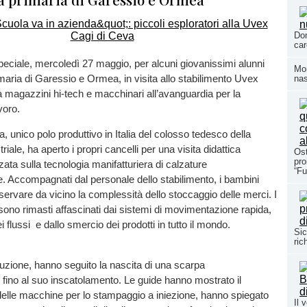
Dom
car
eciale, mercoledì 27 maggio, per alcuni giovanissimi alunni
Mom
maria di Garessio e Ormea, in visita allo stabilimento Uvex
nas
a magazzini hi-tech e macchinari all’avanguardia per la
voro.
, unico polo produttivo in Italia del colosso tedesco della
riale, ha aperto i propri cancelli per una visita didattica
Ost
pro
zata sulla tecnologia manifatturiera di calzature
“Fu
he. Accompagnati dal personale dello stabilimento, i bambini
ervare da vicino la complessità dello stoccaggio delle merci. I
i sono rimasti affascinati dai sistemi di movimentazione rapida,
i flussi e dallo smercio dei prodotti in tutto il mondo.
Sic
ric
uzione, hanno seguito la nascita di una scarpa
a, fino al suo inscatolamento. Le guide hanno mostrato il
elle macchine per lo stampaggio a iniezione, hanno spiegato
Il 