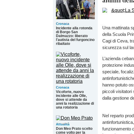
Cronaca
Una mattinata sp
Incidente alla rotonda
di Borgo San
della Scuola Pri
Dalmazzo: liberato
l'autista del furgoncino
Cagi di Ceva, tr
ribaltato
sicurezza sul la
L’azienda cebana
protezione indust
speciale, focaliz
antinfortunistic
hanno potuto oss
Cronaca
piccoli visitator
Vicoforte, nuovo
incidente alle Olle,
dalla gestione de
dove si attende da
anni la realizzazione di
una rotatoria
Nel reparto prod
antinfortunistic
Attualità
funzionamento d
Don Meo Prato scelto
come volto per la