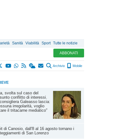
arietà
Sanità
Viabilità
Sport
Tutte le notizie
ABBONATI
Archivio
Mobile
REVE
a, svolta sul caso del
sunto conflitto di interessi.
consigliera Galeasso lascia:
ssuna irregolarità, voglio
tare il tritacarne mediatico"
it di Canosio, dall'8 al 16 agosto tornano i
teggiamenti di San Lorenzo