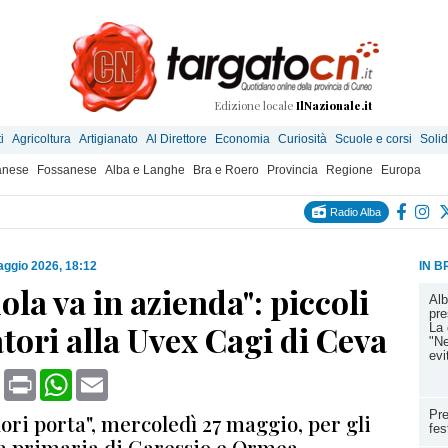
Edizione locale
IlNazionale.it
i
Agricoltura
Artigianato
Al Direttore
Economia
Curiosità
Scuole e corsi
Solid
anese
Fossanese
Alba e Langhe
Bra e Roero
Provincia
Regione
Europa
Radio Alba
ggio 2026, 18:12
IN B
ola va in azienda": piccoli
Alb
pre
tori alla Uvex Cagi di Ceva
La 
"Ne
evi
book
X
Print
WhatsApp
Email
Pre
ori porta", mercoledì 27 maggio, per gli
fes
la primaria di Garessio e Ormea