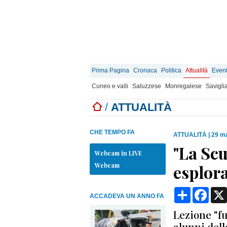
Prima Pagina
Cronaca
Politica
Attualità
Event
Cuneo e valli
Saluzzese
Monregalese
Savigli
/
ATTUALITÀ
CHE TEMPO FA
ATTUALITÀ
|
29 ma
"La Scu
Webcam in LIVE
Webcam
esplora
Condividi
Face
ACCADEVA UN ANNO FA
Lezione "fu
alunni del