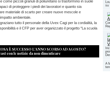
 come piccoli granuli di poliuretano si trasformino in suole
Lou
su
capaci di proteggere i piedi dei lavoratori e quanto sia
lare materiale di scarto per creare nuove mescole e
 impatto ambientale.
graziano tutto il personale della Uvex Cagi per la cordialità, la
Con
Reg
sponibilità e il CFP per aver organizzato il progetto “La scuola
Inc
 COSA È SUCCESSO L’ANNO SCORSO AD AGOSTO?
pro
cast con le notizie da non dimenticare
Des
A M
ten