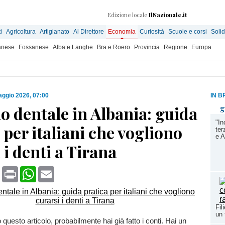
Edizione locale
IlNazionale.it
i
Agricoltura
Artigianato
Al Direttore
Economia
Curiosità
Scuole e corsi
Solid
anese
Fossanese
Alba e Langhe
Bra e Roero
Provincia
Regione
Europa
ggio 2026, 07:00
IN B
 dentale in Albania: guida
g
"In
 per italiani che vogliono
ter
e A
 i denti a Tirana
book
X
Print
WhatsApp
Email
Fil
un 
questo articolo, probabilmente hai già fatto i conti. Hai un