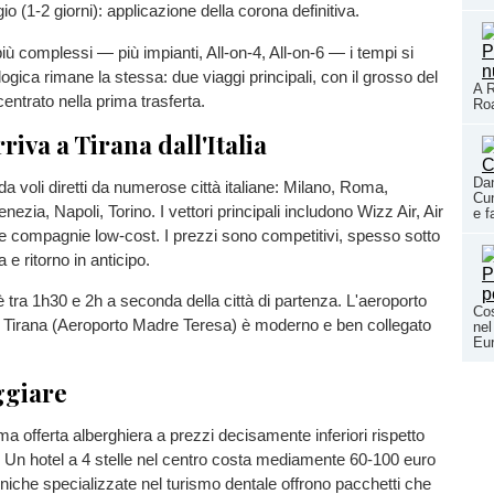
o (1-2 giorni): applicazione della corona definitiva.
più complessi — più impianti, All-on-4, All-on-6 — i tempi si
ogica rimane la stessa: due viaggi principali, con il grosso del
A R
entrato nella prima trasferta.
Roa
riva a Tirana dall'Italia
Dan
da voli diretti da numerose città italiane: Milano, Roma,
Cun
nezia, Napoli, Torino. I vettori principali includono Wizz Air, Air
e f
e compagnie low-cost. I prezzi sono competitivi, spesso sotto
 e ritorno in anticipo.
 è tra 1h30 e 2h a seconda della città di partenza. L'aeroporto
Cos
di Tirana (Aeroporto Madre Teresa) è moderno e ben collegato
nel
Eu
ggiare
ma offerta alberghiera a prezzi decisamente inferiori rispetto
ane. Un hotel a 4 stelle nel centro costa mediamente 60-100 euro
liniche specializzate nel turismo dentale offrono pacchetti che