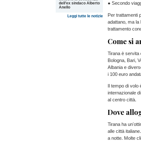
● Secondo viaggi
dell’ex sindaco Alberto
Anello
Per trattamenti 
Leggi tutte le notizie
adattano, ma la l
trattamento conc
Come si ar
Tirana è servita 
Bologna, Bari, Ve
Albania e divers
i 100 euro andata
Il tempo di volo
internazionale 
al centro città.
Dove allo
Tirana ha un'otti
alle città itali
a notte. Molte c