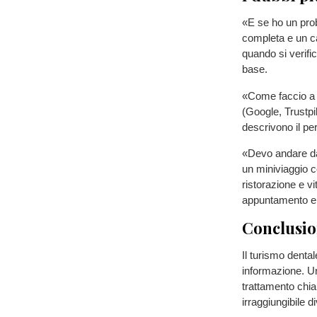
«E se ho un prob
completa e un ca
quando si verifi
base.
«Come faccio a f
(Google, Trustpil
descrivono il pe
«Devo andare da 
un miniviaggio 
ristorazione e v
appuntamento e l
Conclusi
Il turismo dental
informazione. Un
trattamento chia
irraggiungibile d