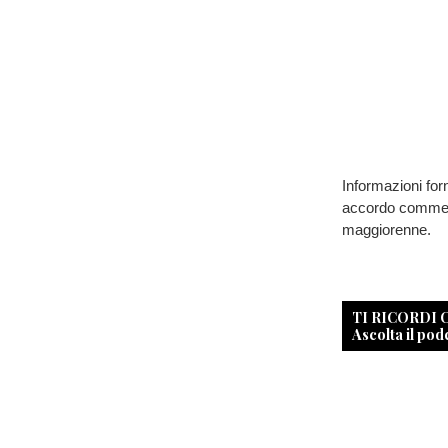
Informazioni for
accordo commerci
maggiorenne.
TI RICORDI
Ascolta il pod