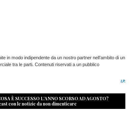
nite in modo indipendente da un nostro partner nell’ambito di un
ale tra le parti. Contenuti riservati a un pubblico
I.P.
 COSA È SUCCESSO L’ANNO SCORSO AD AGOSTO?
cast con le notizie da non dimenticare