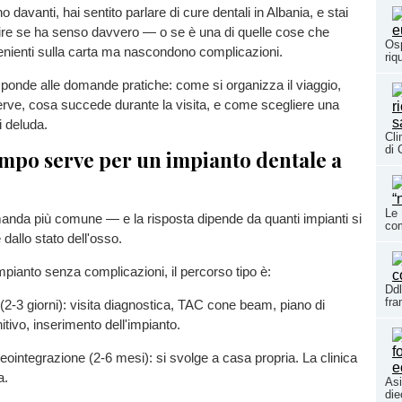
no davanti, hai sentito parlare di cure dentali in Albania, e stai
ire se ha senso davvero — o se è una di quelle cose che
Osp
ienti sulla carta ma nascondono complicazioni.
riq
ponde alle domande pratiche: come si organizza il viaggio,
rve, cosa succede durante la visita, e come scegliere una
i deluda.
Cli
di 
mpo serve per un impianto dentale a
Le 
anda più comune — e la risposta dipende da quanti impianti si
co
dallo stato dell'osso.
mpianto senza complicazioni, il percorso tipo è:
Ddl
fr
(2-3 giorni): visita diagnostica, TAC cone beam, piano di
itivo, inserimento dell'impianto.
eointegrazione (2-6 mesi): si svolge a casa propria. La clinica
a.
Asi
die