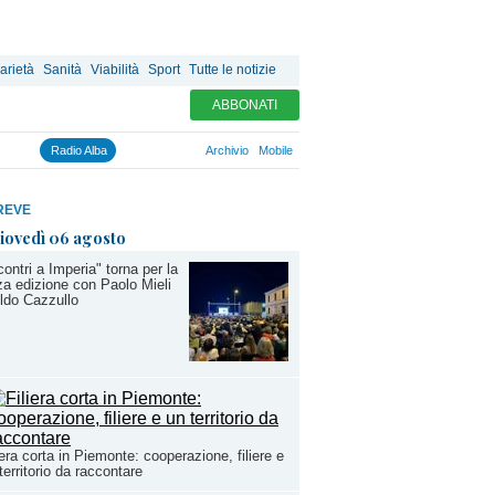
arietà
Sanità
Viabilità
Sport
Tutte le notizie
ABBONATI
Radio Alba
Archivio
Mobile
REVE
iovedì 06 agosto
contri a Imperia" torna per la
za edizione con Paolo Mieli
ldo Cazzullo
iera corta in Piemonte: cooperazione, filiere e
territorio da raccontare