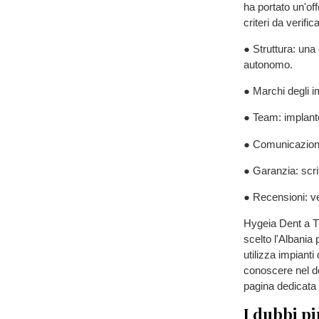
ha portato un'of
criteri da verific
● Struttura: una 
autonomo.
● Marchi degli i
● Team: implanto
● Comunicazione:
● Garanzia: scri
● Recensioni: ver
Hygeia Dent a Tir
scelto l'Albania 
utilizza impianti
conoscere nel det
pagina dedicata 
I dubbi pi