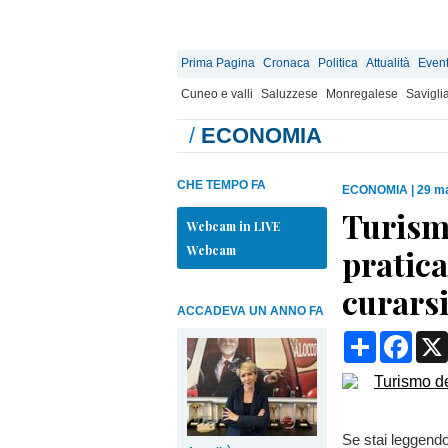
Prima Pagina
Cronaca
Politica
Attualità
Event
Cuneo e valli
Saluzzese
Monregalese
Savigli
/
ECONOMIA
CHE TEMPO FA
ECONOMIA
|
29 ma
Turismo
Webcam in LIVE
Webcam
pratica
curarsi
ACCADEVA UN ANNO FA
Condividi
Face
Se stai leggendo 