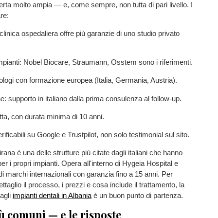
ferta molto ampia — e, come sempre, non tutta di pari livello. I
are:
clinica ospedaliera offre più garanzie di uno studio privato
mpianti: Nobel Biocare, Straumann, Osstem sono i riferimenti.
logi con formazione europea (Italia, Germania, Austria).
 supporto in italiano dalla prima consulenza al follow-up.
tta, con durata minima di 10 anni.
ificabili su Google e Trustpilot, non solo testimonial sul sito.
ana è una delle strutture più citate dagli italiani che hanno
per i propri impianti. Opera all'interno di Hygeia Hospital e
 di marchi internazionali con garanzia fino a 15 anni. Per
taglio il processo, i prezzi e cosa include il trattamento, la
agli
impianti dentali in Albania
è un buon punto di partenza.
ù comuni — e le risposte