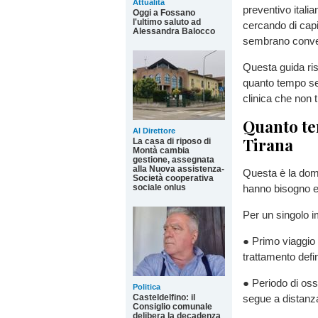
Attualità
preventivo italia
Oggi a Fossano
l'ultimo saluto ad
cercando di cap
Alessandra Balocco
sembrano conven
Questa guida ris
quanto tempo se
clinica che non t
Quanto te
Al Direttore
Tirana
La casa di riposo di
Montà cambia
gestione, assegnata
alla Nuova assistenza-
Questa è la dom
Società cooperativa
hanno bisogno e 
sociale onlus
Per un singolo i
● Primo viaggio 
trattamento defin
● Periodo di oss
Politica
Casteldelfino: il
segue a distanz
Consiglio comunale
delibera la decadenza