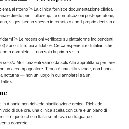
lema al ritorno?» La clinica fornisce documentazione clinica
nale diretto per il follow-up. Le complicazioni post-operatorie,
cano, si gestiscono spesso in remoto o con il proprio dentista di
idarmi?» Le recensioni verificate su piattaforme indipendenti
ot) sono il filtro più affidabile. Cerca esperienze di italiani che
rcorso completo — non solo la prima visita.
solo?» Molti pazienti vanno da soli. Altri approfittano per fare
con un accompagnatore. Tirana è una città vivace, con buona
ita notturna — non un luogo in cui annoiarsi tra un
'altro.
one
e in Albania non richiede pianificazione eroica. Richiede
 volo di due ore, una clinica scelta con cura e un piano di
ro — e quello che in Italia sembrava un traguardo
iventa concreto.