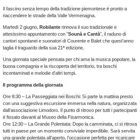
Il fascino senza tempo della tradizione piemontese è pronto a
riaccendere le strade della Valle Vermenagna.
Martedì 2 giugno,
Robilante
rinnova il suo tradizionale e
attesissimo appuntamento con "
Sounà e Cantà
", il raduno di
cantori spontanei e suonatori di Courente e Balet che quest'anno
taglia il traguardo della sua 21ª edizione.
Una giornata speciale pensata per chi ama la musica popolare, la
buona compagnia e la riscoperta del territorio, tra boschi
incontaminati e melodie d'altri tempi.
Il programma della giornata
Ore 8:30 – La Passeggiata nei Boschi: Si parte la mattina presto
con una suggestiva escursione immersa nella natura, organizzata
dall'associazione Limodoro. Il punto di ritrovo per tutti i partecipanti
è fissato davanti al Museo della Fisarmonica.
Ore 12:30 – La Grande Polentata: Dopo la camminata, ci si ritrova
tutti in paese per un momento conviviale imperdibile. Sarà servita
una grande polentata all'aperto, l'occasione perfetta per ricaricare