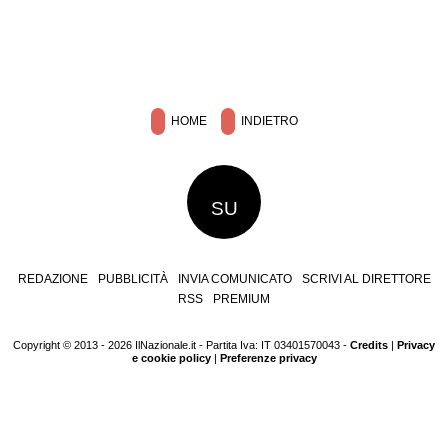
HOME
INDIETRO
SU
REDAZIONE
PUBBLICITÀ
INVIA COMUNICATO
SCRIVI AL DIRETTORE
RSS
PREMIUM
Copyright © 2013 - 2026 IlNazionale.it - Partita Iva: IT 03401570043 -
Credits
|
Privacy
e cookie policy
|
Preferenze privacy