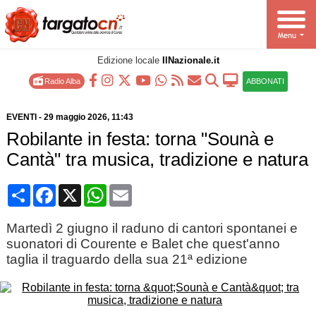
Edizione locale
IlNazionale.it
Radio Alba
ABBONATI
EVENTI
-
29 maggio 2026
, 11:43
Robilante in festa: torna "Sounà e
Cantà" tra musica, tradizione e natura
Condividi
Facebook
X
WhatsApp
Email
Martedì 2 giugno il raduno di cantori spontanei e
suonatori di Courente e Balet che quest'anno
taglia il traguardo della sua 21ª edizione