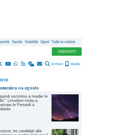
arietà
Sanità
Viabilità
Sport
Tutte le notizie
ABBONATI
Archivio
Mobile
REVE
omenica 09 agosto
quindi uscimmo a riveder le
lle": Limodoro invita a
ervare le Perseidi a
ilante
vincia: tre candidati alla