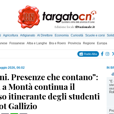
Edizione locale
IlNazionale.it
i
Agricoltura
Artigianato
Al Direttore
Economia
Curiosità
Scuole e corsi
Solid
anese
Fossanese
Alba e Langhe
Bra e Roero
Provincia
Regione
Europa
Radio Alba
ggio 2026, 06:02
IN B
ni. Presenze che contano”:
d
"E 
 a Montà continua il
ste
oss
Rob
o itinerante degli studenti
ot Gallizio
Pro