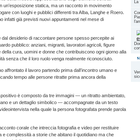
La 
 non un’esposizione statica, ma un racconto in movimento
ogare con luoghi e pubblici differenti tra Alba, Langhe e Roero.
Con
Pie
infatti già previsti nuovi appuntamenti nel mese di
l'a
e dal desiderio di raccontare persone spesso percepite ai
Dom
ardo pubblico: anziani, migranti, lavoratori agricoli, figure
con
e della cura, uomini e donne che contribuiscono ogni giorno alla
s
ità senza che il loro ruolo venga realmente riconosciuto.
no affrontato il lavoro partendo prima dall’incontro umano e
Ven
sic
dicando tempo alle persone ritratte prima ancora della
positivo è composto da tre immagini — un ritratto ambientato,
iano e un dettaglio simbolico — accompagnate da un testo
 videointervista nella quale la persona fotografata prende parola
 racconto corale che intreccia fotografia e video per restituire
a e complessità a storie che abitano il quotidiano ma che