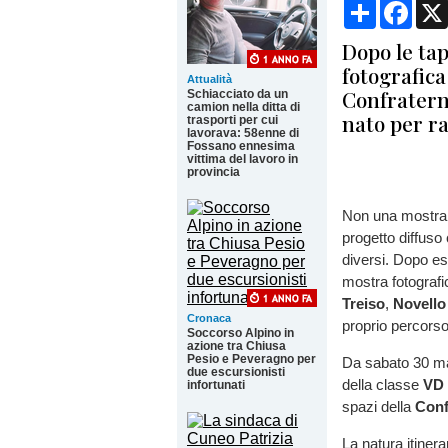
Condividi
Face
Dopo le ta
fotografica
Attualità
Confratern
Schiacciato da un
camion nella ditta di
nato per ra
trasporti per cui
lavorava: 58enne di
Fossano ennesima
vittima del lavoro in
provincia
Non una mostra 
progetto diffuso 
diversi. Dopo es
mostra fotograf
Treiso
,
Novello
Cronaca
proprio percors
Soccorso Alpino in
azione tra Chiusa
Pesio e Peveragno per
Da sabato 30 mag
due escursionisti
della classe
VD 
infortunati
spazi della
Conf
La natura itiner