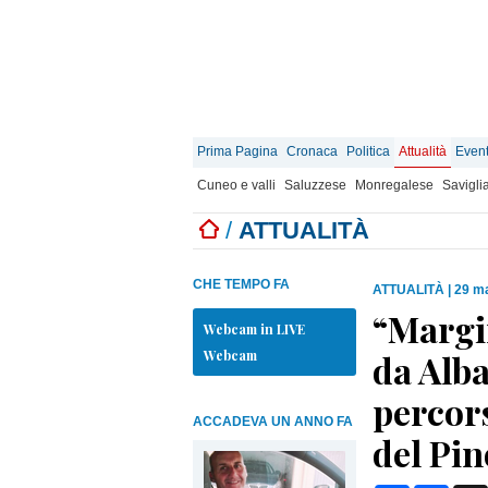
Prima Pagina
Cronaca
Politica
Attualità
Event
Cuneo e valli
Saluzzese
Monregalese
Savigli
/
ATTUALITÀ
CHE TEMPO FA
ATTUALITÀ
|
29 ma
“Margi
Webcam in LIVE
Webcam
da Alba
percors
ACCADEVA UN ANNO FA
del Pin