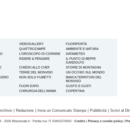
VIDEOGALLERY
FUORIPORTA
QUATTROZAMPE
AMBIENTE E NATURA
TO
L'OROSCOPO DI CORINNE
DATAMETEO
RIDERE & PENSARE
IL PUNTO DI BEPPE
GANDOLFO
E
CHIEDO ALLO CHEF
STORIE DI MONTAGNA
TERRE DEL MONVISO
UN OCCHIO SUL MONDO
GGERO
NON SOLO FUMETTI
BANCA TERRITORI DEL
MONVISO
FUORI EXPO
GUSTO E GUSTI
CHIRURGIA DELL'ANIMA
COPERTINA
Archivio
|
Redazione
|
Invia un Comunicato Stampa
|
Pubblicità
|
Scrivi al Dir
 - 2026 IlNazionale.it - Partita Iva: IT 03401570043 -
Credits
|
Privacy e cookie policy
|
Pr