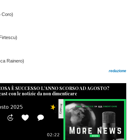
o Coro)
Firtescu)
sca Rainero)
redazione
 COSA È SUCCESSO L’ANNO SCORSO AD AGOSTO?
cast con le notizie da non dimenticare