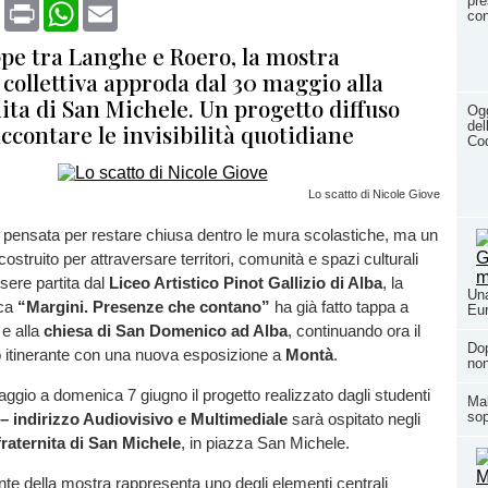
pre
book
X
Print
WhatsApp
Email
con
ppe tra Langhe e Roero, la mostra
 collettiva approda dal 30 maggio alla
ita di San Michele. Un progetto diffuso
Ogg
del
ccontare le invisibilità quotidiane
Cod
Lo scatto di Nicole Giove
pensata per restare chiusa dentro le mura scolastiche, ma un
costruito per attraversare territori, comunità e spazi culturali
sere partita dal
Liceo Artistico Pinot Gallizio di Alba
, la
Una
ica
“Margini. Presenze che contano”
ha già fatto tappa a
Eur
e alla
chiesa di San Domenico ad Alba
, continuando ora il
Dop
o itinerante con una nuova esposizione a
Montà
.
non
gio a domenica 7 giugno il progetto realizzato dagli studenti
Mal
sop
– indirizzo Audiovisivo e Multimediale
sarà ospitato negli
raternita di San Michele
, in piazza San Michele.
ante della mostra rappresenta uno degli elementi centrali