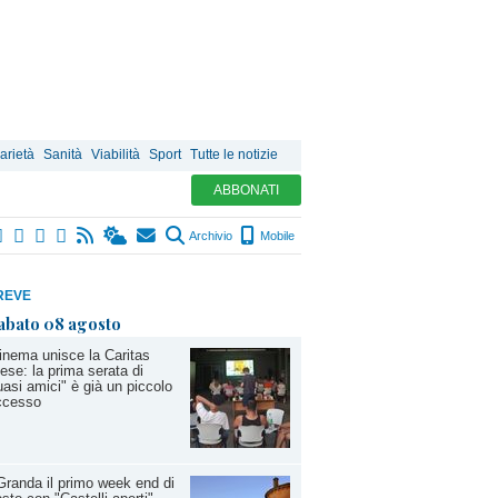
arietà
Sanità
Viabilità
Sport
Tutte le notizie
ABBONATI
Archivio
Mobile
REVE
abato 08 agosto
cinema unisce la Caritas
ese: la prima serata di
asi amici" è già un piccolo
ccesso
Granda il primo week end di