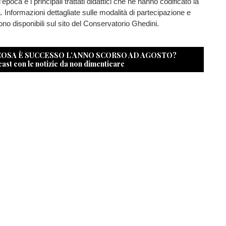
’epoca e i principali trattati didattici che ne hanno codificato la
. Informazioni dettagliate sulle modalità di partecipazione e
sono disponibili sul sito del Conservatorio Ghedini.
 COSA È SUCCESSO L’ANNO SCORSO AD AGOSTO?
cast con le notizie da non dimenticare