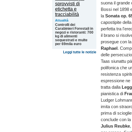
suona il grande
Bossi nel 1898 e
la
Sonata op. 6
Attualità
capostipite dell
Controlli dei
perfetta tra l'er
Carabinieri Forestali in
negozi e ristoranti: 700
il brano si risolv
kg di alimenti
sequestrati e multe
prosegue con l
per 69mila euro
Raphael
. Compo
Leggi tutte le notizie
delle persecuzio
Taas siunattu pä
polifonica che u
resistenza spirit
espressione ne
tratta dalla
Legg
pianistica
di
Fran
Ludger Lohmann.
imita con straord
prima di sciogli
conclude con l
Julius Reubke
,