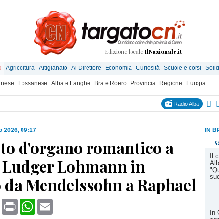
Edizione locale
IlNazionale.it
i
Agricoltura
Artigianato
Al Direttore
Economia
Curiosità
Scuole e corsi
Solid
anese
Fossanese
Alba e Langhe
Bra e Roero
Provincia
Regione
Europa
Radio Alba
o 2026, 09:17
IN B
to d'organo romantico a
s
Il 
 Ludger Lohmann in
Alb
"Qu
su
o da Mendelssohn a Raphael
book
X
Print
WhatsApp
Email
In 