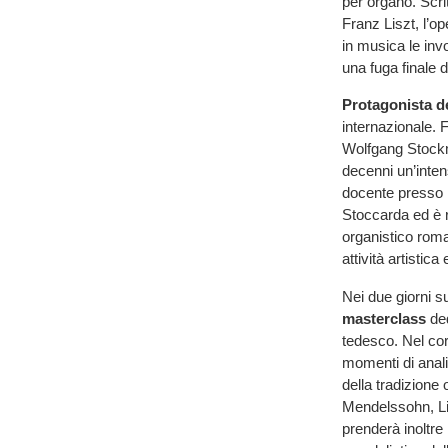
per organo. Scrit
Franz Liszt, l’
in musica le invo
una fuga finale 
Protagonista d
internazionale. 
Wolfgang Stockme
decenni un’inten
docente presso 
Stoccarda ed è r
organistico roma
attività artistica
Nei due giorni s
masterclass
ded
tedesco. Nel cors
momenti di anali
della tradizione 
Mendelssohn, Li
prenderà inoltre 