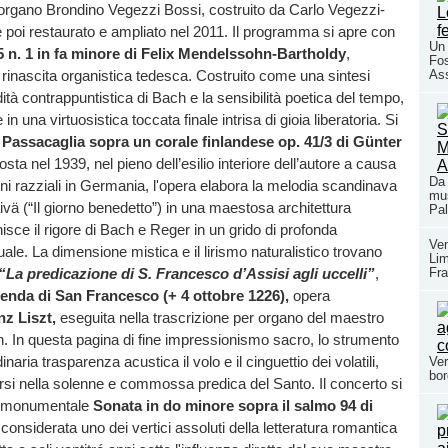
 organo Brondino Vegezzi Bossi, costruito da Carlo Vegezzi-
 poi restaurato e ampliato nel 2011. Il programma si apre con
Un 
5 n. 1 in fa minore di Felix Mendelssohn-Bartholdy
,
Fos
As
a rinascita organistica tedesca. Costruito come una sintesi
edità contrappuntistica di Bach e la sensibilità poetica del tempo,
e in una virtuosistica toccata finale intrisa di gioia liberatoria. Si
a
Passacaglia sopra un corale finlandese op. 41/3 di Günter
sta nel 1939, nel pieno dell’esilio interiore dell’autore a causa
Da 
ni razziali in Germania, l'opera elabora la melodia scandinava
mus
ivä (“Il giorno benedetto”) in una maestosa architettura
Pal
nisce il rigore di Bach e Reger in un grido di profonda
Ven
uale. La dimensione mistica e il lirismo naturalistico trovano
Li
Fra
“La predicazione di S. Francesco d’Assisi agli uccelli”
,
enda di San Francesco (+ 4 ottobre 1226),
opera
z Liszt,
eseguita nella trascrizione per organo del maestro
 In questa pagina di fine impressionismo sacro, lo strumento
inaria trasparenza acustica il volo e il cinguettio dei volatili,
Ver
bor
ersi nella solenne e commossa predica del Santo. Il concerto si
a monumentale
Sonata in do minore sopra il salmo 94 di
 considerata uno dei vertici assoluti della letteratura romantica