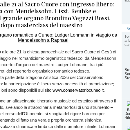
ago
 alle 21 al Sacro Cuore con ingresso libero:
con Mendelssohn, Liszt, Reubke e
l grande organo Brondino Vegezzi Bossi.
 dopo masterclass del maestro
v
Tor
a f
ca
 alle ore 21 la chiesa parrocchiale del Sacro Cuore di Gesù di
iaggio nel romanticismo organistico tedesco, da Mendelssohn
oncerto d’organo del maestro Ludger Lohmann, tra i più
Bro
reti del repertorio organistico romantico tedesco.
San
a parte della Stagione Artistica 2026 del Conservatorio
Ste
: la partecipazione è libera senza necessità di prenotazione;
zioni sono disponibili sul sito
www.conservatoriocuneo.it
.
ne un affascinante itinerario musicale ed estetico attraverso il
lo, svelando la straordinaria metamorfosi di uno strumento –
el corso dell'Ottocento, si spoglia del rigore barocco per
Dom
Rif
ventando di fatto una vera e propria orchestra sinfonica,
volozza dinamica e timbrica dalle sfumature infinite. Lohmann