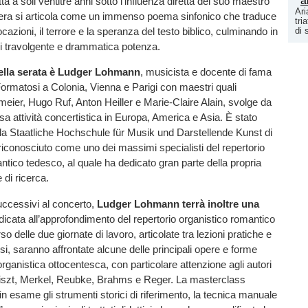
ta a soli ventitré anni sotto l'influenza diretta del suo maestro
Ari
opera si articola come un immenso poema sinfonico che traduce
tri
di 
cazioni, il terrore e la speranza del testo biblico, culminando in
di travolgente e drammatica potenza.
ella serata è Ludger Lohmann
, musicista e docente di fama
Formatosi a Colonia, Vienna e Parigi con maestri quali
ier, Hugo Ruf, Anton Heiller e Marie-Claire Alain, svolge da
sa attività concertistica in Europa, America e Asia. È stato
la Staatliche Hochschule für Musik und Darstellende Kunst di
iconosciuto come uno dei massimi specialisti del repertorio
ntico tedesco, al quale ha dedicato gran parte della propria
 e di ricerca.
uccessivi al concerto,
Ludger Lohmann terrà inoltre una
icata all’approfondimento del repertorio organistico romantico
o delle due giornate di lavoro, articolate tra lezioni pratiche e
si, saranno affrontate alcune delle principali opere e forme
organistica ottocentesca, con particolare attenzione agli autori
szt, Merkel, Reubke, Brahms e Reger. La masterclass
in esame gli strumenti storici di riferimento, la tecnica manuale