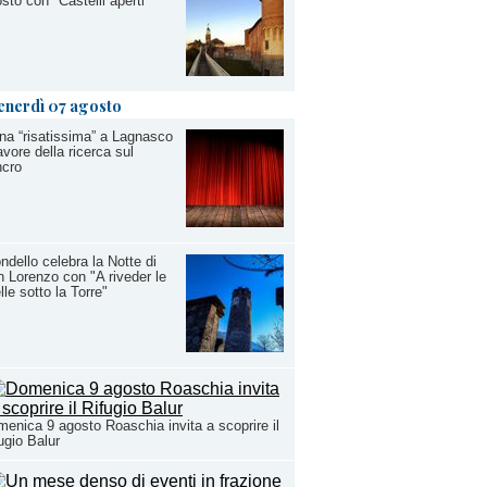
sto con "Castelli aperti"
enerdì 07 agosto
na “risatissima” a Lagnasco
avore della ricerca sul
ncro
ndello celebra la Notte di
 Lorenzo con "A riveder le
lle sotto la Torre"
enica 9 agosto Roaschia invita a scoprire il
ugio Balur