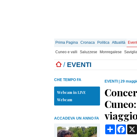
Prima Pagina
Cronaca
Politica
Attualità
Event
Cuneo e valli
Saluzzese
Monregalese
Savigli
/
EVENTI
CHE TEMPO FA
EVENTI
|
29 maggi
Concer
Webcam in LIVE
Webcam
Cuneo:
viaggi
ACCADEVA UN ANNO FA
Condividi
Face