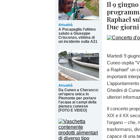
Il 9 giugno
programma 
Raphael su
Due giorni
Attualità
A Pocapaglia l’ultimo
saluto a Giuseppe
Criscenzo, vittima di
un incidente sulla A21
Martedì 9 giugno
Cuneo ospita “V
a Raphael” un c
importanti interp
L’appuntamento f
Attualità
Ghedini di Cuneo
Da Cuneo a Cherasco:
un’opera unica in
ulteriori informa
Piemonte per portare
l’acqua ai campi della
pianura cuneese
Il concerto propo
[FOTO E VIDEO]
XIX e il XX seco
l’organo – che, n
trasformarsi, di
capace di una ta