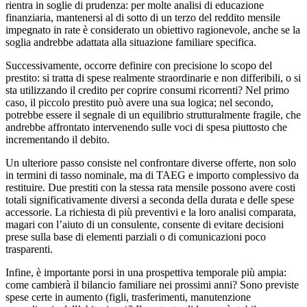
rientra in soglie di prudenza: per molte analisi di educazione
finanziaria, mantenersi al di sotto di un terzo del reddito mensile
impegnato in rate è considerato un obiettivo ragionevole, anche se la
soglia andrebbe adattata alla situazione familiare specifica.
Successivamente, occorre definire con precisione lo scopo del
prestito: si tratta di spese realmente straordinarie e non differibili, o si
sta utilizzando il credito per coprire consumi ricorrenti? Nel primo
caso, il piccolo prestito può avere una sua logica; nel secondo,
potrebbe essere il segnale di un equilibrio strutturalmente fragile, che
andrebbe affrontato intervenendo sulle voci di spesa piuttosto che
incrementando il debito.
Un ulteriore passo consiste nel confrontare diverse offerte, non solo
in termini di tasso nominale, ma di TAEG e importo complessivo da
restituire. Due prestiti con la stessa rata mensile possono avere costi
totali significativamente diversi a seconda della durata e delle spese
accessorie. La richiesta di più preventivi e la loro analisi comparata,
magari con l’aiuto di un consulente, consente di evitare decisioni
prese sulla base di elementi parziali o di comunicazioni poco
trasparenti.
Infine, è importante porsi in una prospettiva temporale più ampia:
come cambierà il bilancio familiare nei prossimi anni? Sono previste
spese certe in aumento (figli, trasferimenti, manutenzione