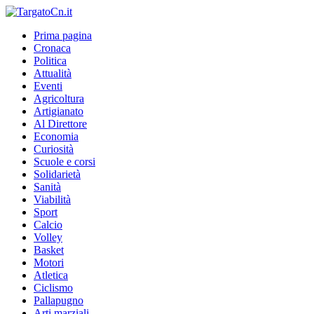
Prima pagina
Cronaca
Politica
Attualità
Eventi
Agricoltura
Artigianato
Al Direttore
Economia
Curiosità
Scuole e corsi
Solidarietà
Sanità
Viabilità
Sport
Calcio
Volley
Basket
Motori
Atletica
Ciclismo
Pallapugno
Arti marziali