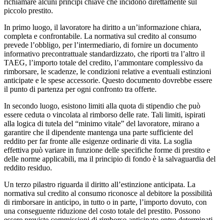
richiamare alcuni principi chiave che incidono direttamente sul
piccolo prestito.
In primo luogo, il lavoratore ha diritto a un’informazione chiara,
completa e confrontabile. La normativa sul credito al consumo
prevede l’obbligo, per l’intermediario, di fornire un documento
informativo precontrattuale standardizzato, che riporti tra l’altro il
TAEG, l’importo totale del credito, l’ammontare complessivo da
rimborsare, le scadenze, le condizioni relative a eventuali estinzioni
anticipate e le spese accessorie. Questo documento dovrebbe essere
il punto di partenza per ogni confronto tra offerte.
In secondo luogo, esistono limiti alla quota di stipendio che può
essere ceduta o vincolata al rimborso delle rate. Tali limiti, ispirati
alla logica di tutela del “minimo vitale” del lavoratore, mirano a
garantire che il dipendente mantenga una parte sufficiente del
reddito per far fronte alle esigenze ordinarie di vita. La soglia
effettiva può variare in funzione delle specifiche forme di prestito e
delle norme applicabili, ma il principio di fondo è la salvaguardia del
reddito residuo.
Un terzo pilastro riguarda il diritto all’estinzione anticipata. La
normativa sul credito al consumo riconosce al debitore la possibilità
di rimborsare in anticipo, in tutto o in parte, l’importo dovuto, con
una conseguente riduzione del costo totale del prestito. Possono
essere previste commissioni di rimborso anticipato entro determinati