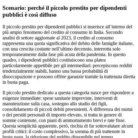
Scenario: perché il piccolo prestito per dipendenti
pubblici è così diffuso
Il piccolo prestito per dipendenti pubblici si inserisce all’interno del
più ampio fenomeno del credito al consumo in Italia. Secondo
analisi di settore aggiornate al 2023, il credito al consumo
rappresenta una quota significativa del debito delle famiglie italiane,
con una crescita costante nell’ultimo decennio, interrotta solo
temporaneamente dalla fase più acuta della pandemia. In questo
quadro, i dipendenti pubblici costituiscono una platea
particolarmente appetibile per gli intermediari: percepiscono redditi
tendenzialmente stabili, hanno una bassa probabilità di
disoccupazione e possono offrire garanzie tramite la trattenuta diretta
in busta paga.
Il piccolo prestito dedicato a questa categoria nasce per rispondere a
esigenze immediate: spese sanitarie impreviste, interventi di
manutenzione sulla casa, sostegno allo studio dei figli,
consolidamento di piccoli debiti preesistenti. A differenza dei mutui
o dei prestiti personali di importo elevato, si tratta in genere di
somme contenute, con piani di ammortamento brevi e rate fisse.
Questa semplicità apparente, però, rischia di far sottovalutare alcuni
profili critici: il costo complessivo, la somma di più trattenute in
busta paga, la riduzione del reddito disponibile nel tempo.