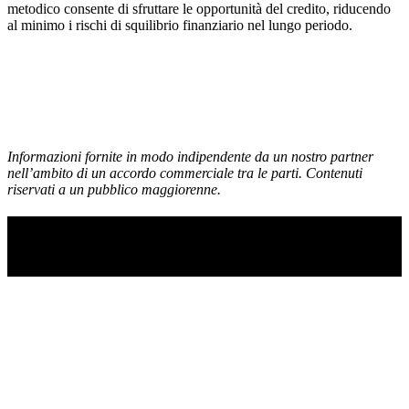
metodico consente di sfruttare le opportunità del credito, riducendo
al minimo i rischi di squilibrio finanziario nel lungo periodo.
Informazioni fornite in modo indipendente da un nostro partner
nell’ambito di un accordo commerciale tra le parti. Contenuti
riservati a un pubblico maggiorenne.
TI RICORDI COSA È SUCCESSO L’ANNO
SCORSO AD AGOSTO?
Ascolta il podcast con le notizie da non dimenticare