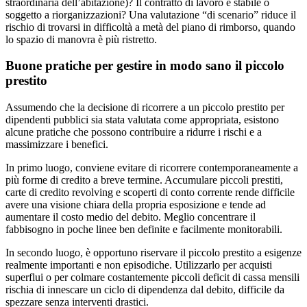
straordinaria dell’abitazione)? Il contratto di lavoro è stabile o
soggetto a riorganizzazioni? Una valutazione “di scenario” riduce il
rischio di trovarsi in difficoltà a metà del piano di rimborso, quando
lo spazio di manovra è più ristretto.
Buone pratiche per gestire in modo sano il piccolo
prestito
Assumendo che la decisione di ricorrere a un piccolo prestito per
dipendenti pubblici sia stata valutata come appropriata, esistono
alcune pratiche che possono contribuire a ridurre i rischi e a
massimizzare i benefici.
In primo luogo, conviene evitare di ricorrere contemporaneamente a
più forme di credito a breve termine. Accumulare piccoli prestiti,
carte di credito revolving e scoperti di conto corrente rende difficile
avere una visione chiara della propria esposizione e tende ad
aumentare il costo medio del debito. Meglio concentrare il
fabbisogno in poche linee ben definite e facilmente monitorabili.
In secondo luogo, è opportuno riservare il piccolo prestito a esigenze
realmente importanti e non episodiche. Utilizzarlo per acquisti
superflui o per colmare costantemente piccoli deficit di cassa mensili
rischia di innescare un ciclo di dipendenza dal debito, difficile da
spezzare senza interventi drastici.