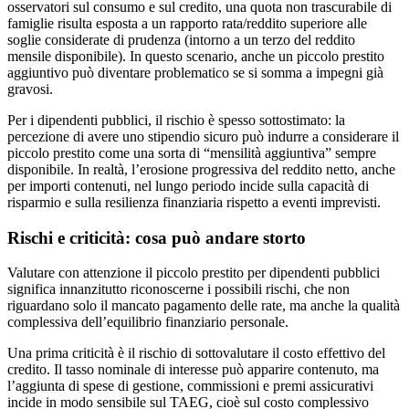
osservatori sul consumo e sul credito, una quota non trascurabile di
famiglie risulta esposta a un rapporto rata/reddito superiore alle
soglie considerate di prudenza (intorno a un terzo del reddito
mensile disponibile). In questo scenario, anche un piccolo prestito
aggiuntivo può diventare problematico se si somma a impegni già
gravosi.
Per i dipendenti pubblici, il rischio è spesso sottostimato: la
percezione di avere uno stipendio sicuro può indurre a considerare il
piccolo prestito come una sorta di “mensilità aggiuntiva” sempre
disponibile. In realtà, l’erosione progressiva del reddito netto, anche
per importi contenuti, nel lungo periodo incide sulla capacità di
risparmio e sulla resilienza finanziaria rispetto a eventi imprevisti.
Rischi e criticità: cosa può andare storto
Valutare con attenzione il piccolo prestito per dipendenti pubblici
significa innanzitutto riconoscerne i possibili rischi, che non
riguardano solo il mancato pagamento delle rate, ma anche la qualità
complessiva dell’equilibrio finanziario personale.
Una prima criticità è il rischio di sottovalutare il costo effettivo del
credito. Il tasso nominale di interesse può apparire contenuto, ma
l’aggiunta di spese di gestione, commissioni e premi assicurativi
incide in modo sensibile sul TAEG, cioè sul costo complessivo