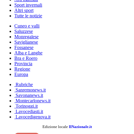
Sport invernali
Altri sport
Tutte le notizie
Cuneo e valli
Saluzzese
Monregalese
Saviglianese
Fossanese
Alba e Langhe
Bra e Roero
Provincia
Regione
Europa
Rubriche
Sanremonews.it
Savonanews.it
Montecarlonews.it
Torinoggi.it
Lavocediasti.it
Lavocedigenova.it
Edizione locale
IlNazionale.it