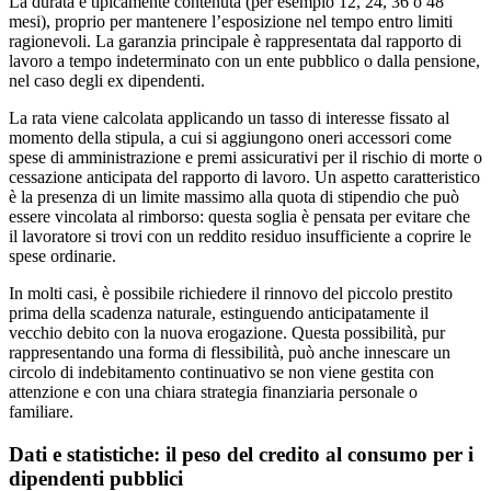
La durata è tipicamente contenuta (per esempio 12, 24, 36 o 48
mesi), proprio per mantenere l’esposizione nel tempo entro limiti
ragionevoli. La garanzia principale è rappresentata dal rapporto di
lavoro a tempo indeterminato con un ente pubblico o dalla pensione,
nel caso degli ex dipendenti.
La rata viene calcolata applicando un tasso di interesse fissato al
momento della stipula, a cui si aggiungono oneri accessori come
spese di amministrazione e premi assicurativi per il rischio di morte o
cessazione anticipata del rapporto di lavoro. Un aspetto caratteristico
è la presenza di un limite massimo alla quota di stipendio che può
essere vincolata al rimborso: questa soglia è pensata per evitare che
il lavoratore si trovi con un reddito residuo insufficiente a coprire le
spese ordinarie.
In molti casi, è possibile richiedere il rinnovo del piccolo prestito
prima della scadenza naturale, estinguendo anticipatamente il
vecchio debito con la nuova erogazione. Questa possibilità, pur
rappresentando una forma di flessibilità, può anche innescare un
circolo di indebitamento continuativo se non viene gestita con
attenzione e con una chiara strategia finanziaria personale o
familiare.
Dati e statistiche: il peso del credito al consumo per i
dipendenti pubblici