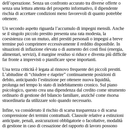
dell’operazione. Senza un confronto accurato tra diverse offerte o
senza una lettura attenta del prospetto informativo, il dipendente
rischia di accettare condizioni meno favorevoli di quanto potrebbe
ottenere.
Un secondo aspetto riguarda l’accumulo di impegni mensili. Anche
se il singolo piccolo prestito presenta una rata modesta, la
coesistenza con un mutuo, altri prestiti personali o impegni a breve
termine può comprimere eccessivamente il reddito disponibile. In
situazioni di inflazione elevata o di aumento dei costi fissi (energia,
alimentari, servizi), il margine residuo si riduce e diventa più difficile
far fronte a imprevisti o pianificare spese importanti.
Una terza criticità è legata al rinnovo frequente dei piccoli prestiti.
L’abitudine di “chiudere e riaprire” continuamente posizioni di
debito, anticipando l’estinzione per ottenere nuova liquidità,
prolunga nel tempo lo stato di indebitamento cronico. Sul piano
psicologico, questo crea una dipendenza dal credito come strumento
ordinario di gestione del bilancio familiare, anziché come risorsa
straordinaria da utilizzare solo quando necessario.
Infine, va considerato il rischio di scarsa trasparenza o di scarsa
comprensione dei termini contrattuali. Clausole relative a estinzioni
anticipate, penali, assicurazioni obbligatorie o facoltative, modalità
di gestione in caso di cessazione del rapporto di lavoro possono