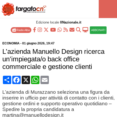
Edizione locale
IlNazionale.it
Radio Alba
ABBONATI
ECONOMIA
-
01 giugno 2026
, 19:47
L’azienda Manuello Design ricerca
un’impiegata/o back office
commerciale e gestione clienti
Condividi
Facebook
X
WhatsApp
Email
L’azienda di Murazzano seleziona una figura da
inserire in ufficio per attività di contatto con i clienti,
gestione ordini e supporto operativo quotidiano –
Spedire la propria candidatura a
martina@manuellodesign.it